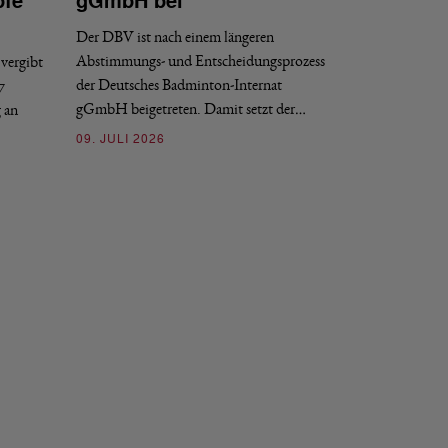
pfe
gGmbH bei
Sportdirekt
Der DBV ist nach einem längeren
Der Deutsche Badm
Abstimmungs- und Entscheidungsprozess
vergibt
nächstmöglichen Ze
der Deutsches Badminton-Internat
7
beziehungsweise e
gGmbH beigetreten. Damit setzt der…
g an
09. JULI 2026
09. JULI 2026