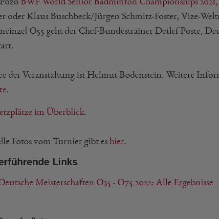
lPozo
BWF World Senior Badminton Championships 2021
er oder Klaus Buschbeck/Jürgen Schmitz-Foster, Vize-Wel
neinzel O55 geht der Chef-Bundestrainer Detlef Poste, Deu
art.
ee der Veranstaltung ist Helmut Bodenstein. Weitere Info
te
.
etzplätze im Überblick
.
lle Fotos vom Turnier gibt es
hier
.
erführende Links
Deutsche Meisterschaften O35 - O75 2022: Alle Ergebnisse