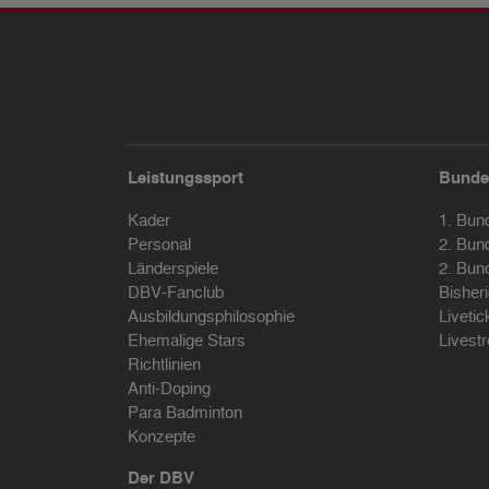
Leistungssport
Bunde
Kader
1. Bun
Personal
2. Bun
Länderspiele
2. Bun
DBV-Fanclub
Bisher
Ausbildungsphilosophie
Livetic
Ehemalige Stars
Livest
Richtlinien
Anti-Doping
Para Badminton
Konzepte
Der DBV