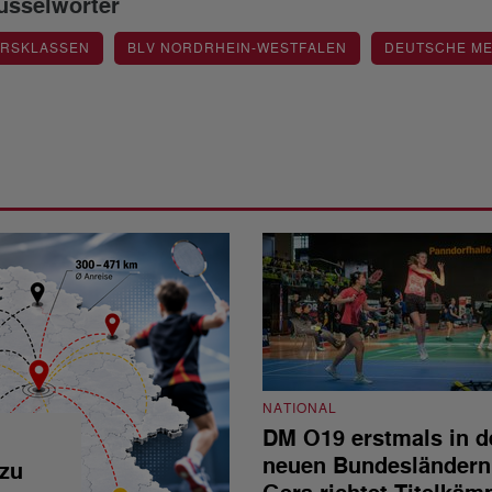
üsselwörter
ERSKLASSEN
BLV NORDRHEIN-WESTFALEN
DEUTSCHE ME
NATIONAL
DM O19 erstmals in d
neuen Bundesländern
 zu