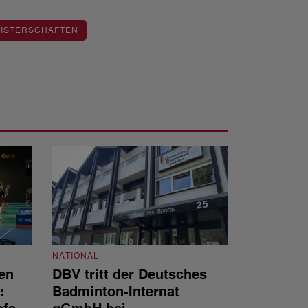
ISTERSCHAFTEN
NATIONAL
en
DBV tritt der Deutsches
NATIONAL
:
Badminton-Internat
Stellenauss