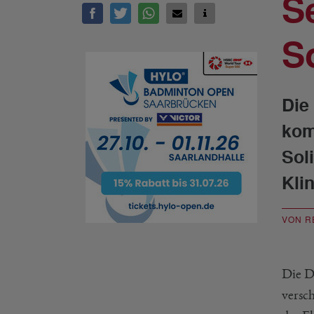
S
S
Die
kom
Sol
Kli
VON R
Die D
versc