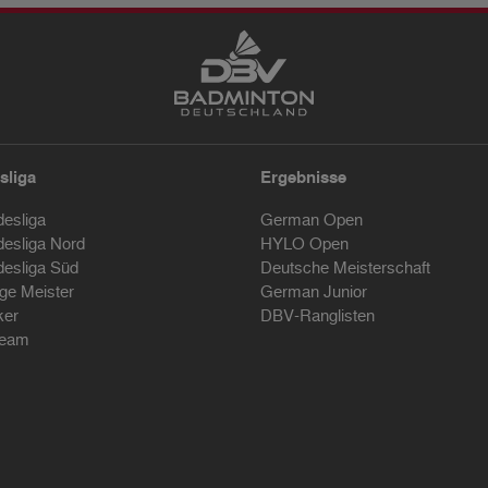
sliga
Ergebnisse
desliga
German Open
desliga Nord
HYLO Open
desliga Süd
Deutsche Meisterschaft
ige Meister
German Junior
ker
DBV-Ranglisten
ream