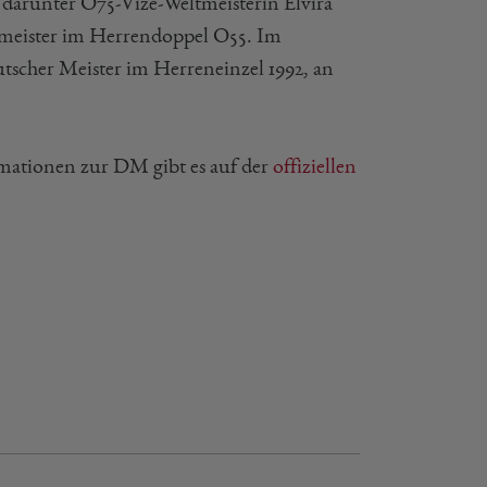
, darunter O75-Vize-Weltmeisterin Elvira
tmeister im Herrendoppel O55. Im
tscher Meister im Herreneinzel 1992, an
rmationen zur DM gibt es auf der
offiziellen