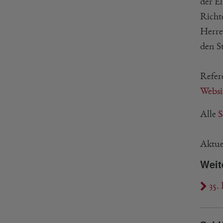
der E
Richt
Herre
den St
Refer
Websi
Alle
S
Aktue
Weit
35. 