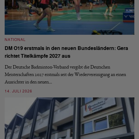
N
NATIONAL
E
DM O19 erstmals in den neuen Bundesländern: Gera
Mi
richtet Titelkämpfe 2027 aus
Mo
de
Der Deutsche Badminton-Verband vergibt die Deutschen
Meisterschaften 2027 erstmals seit der Wiedervereinigung an einen
08
Ausrichter in den neuen…
14. JULI 2026