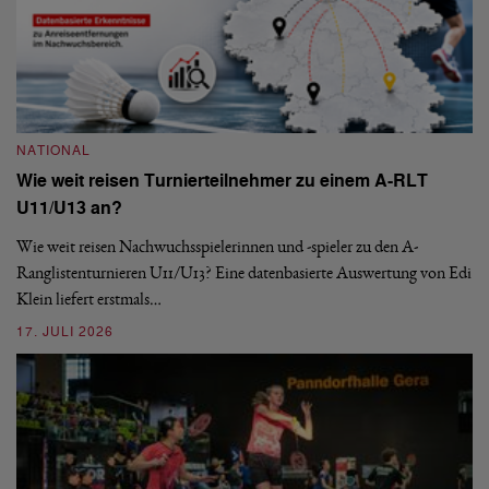
NATIONAL
N
Wie weit reisen Turnierteilnehmer zu einem A-RLT
S
U11/U13 an?
De
nä
Wie weit reisen Nachwuchsspielerinnen und -spieler zu den A-
ei
-
Ranglistenturnieren U11/U13? Eine datenbasierte Auswertung von Edi
Klein liefert erstmals…
09
17. JULI 2026