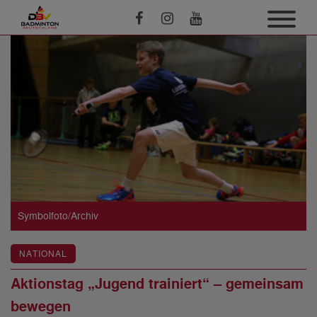
Symbolfoto/Archiv
NATIONAL
Aktionstag „Jugend trainiert“ – gemeinsam
bewegen