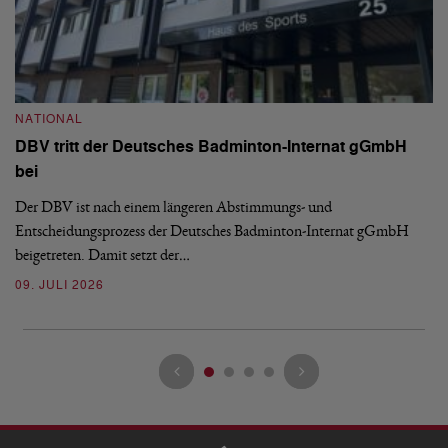
N
S
NATIONAL
H
DBV tritt der Deutsches Badminton-Internat gGmbH
De
bei
Ze
Bu
Der DBV ist nach einem längeren Abstimmungs- und
Entscheidungsprozess der Deutsches Badminton-Internat gGmbH
07
beigetreten. Damit setzt der…
09. JULI 2026