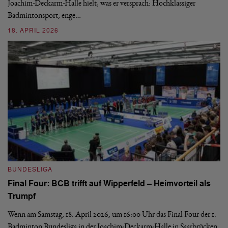
si
Joachim-Deckarm-Halle hielt, was er versprach: Hochklassiger
Badmintonsport, enge…
2
18. APRIL 2026
B
BUNDESLIGA
Wi
Final Four: BCB trifft auf Wipperfeld – Heimvorteil als
Es
Trumpf
Bl
de
Wenn am Samstag, 18. April 2026, um 16:00 Uhr das Final Four der 1.
Badminton Bundesliga in der Joachim-Deckarm-Halle in Saarbrücken