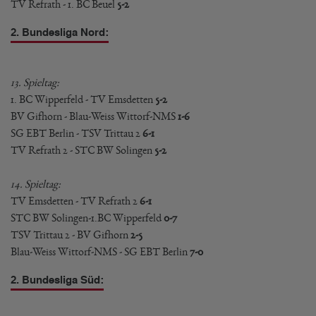
TV Refrath - 1. BC Beuel
5-2
2. Bundesliga Nord:
13. Spieltag:
1. BC Wipperfeld - TV Emsdetten
5-2
BV Gifhorn - Blau-Weiss Wittorf-NMS
1-6
SG EBT Berlin - TSV Trittau 2
6-1
TV Refrath 2 - STC BW Solingen
5-2
14. Spieltag:
TV Emsdetten - TV Refrath 2
6-1
STC BW Solingen-1.BC Wipperfeld
0-7
TSV Trittau 2 - BV Gifhorn
2-5
Blau-Weiss Wittorf-NMS - SG EBT Berlin
7-0
2. Bundesliga Süd: