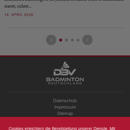
2
startet, richtet…
16. APRIL 2026
Datenschutz
Impressum
Sitemap
Kontakt
Archiv
Cookies erleichtern die Bereitstellung unserer Dienste. Mit