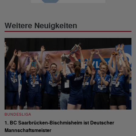
Weitere Neuigkeiten
BUNDESLIGA
B
1. BC Saarbrücken-Bischmisheim ist Deutscher
Fi
Mannschaftsmeister
aus
We