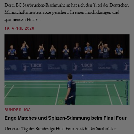
d
Ba
Der 1. BC Saarbrücken-Bischmisheim hat sich den Titel des Deutschen
st
Mannschaftsmeisters 2026 gesichert. In einem hochklassigen und
spannenden Finale…
16
19. APRIL 2026
B
BUNDESLIGA
1.
Enge Matches und Spitzen-Stimmung beim Final Four
De
Wo
Der erste Tag des Bundesliga Final Four 2026 in der Saarbrücker