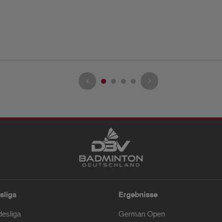
sliga
Ergebnisse
desliga
German Open