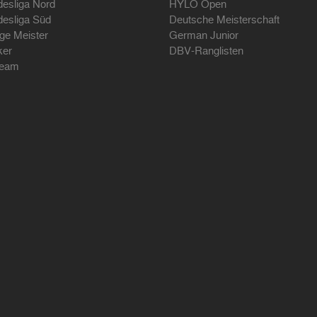
desliga Nord
HYLO Open
desliga Süd
Deutsche Meisterschaft
ige Meister
German Junior
ker
DBV-Ranglisten
ream