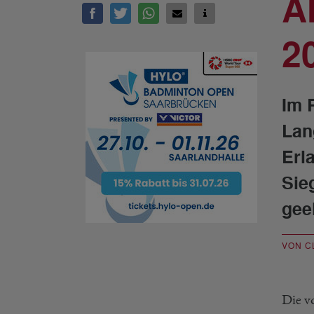
A
2
Im 
Lan
Erl
Sie
gee
VON C
Die v