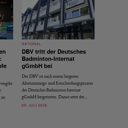
NATIONAL
en
DBV tritt der Deutsches
NATIONAL
:
Badminton-Internat
Stellenauss
pfe
gGmbH bei
Sportdirekt
Der DBV ist nach einem längeren
Der Deutsche Badm
Abstimmungs- und Entscheidungsprozess
vergibt
nächstmöglichen Ze
der Deutsches Badminton-Internat
7
beziehungsweise e
gGmbH beigetreten. Damit setzt der…
g an
09. JULI 2026
09. JULI 2026