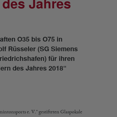
r des Jahres
ften O35 bis O75 in
Rolf Rüsseler (SG Siemens
iedrichshafen) für ihren
lern des Jahres 2018“
ntonsports e. V." gestifteten Glaspokale