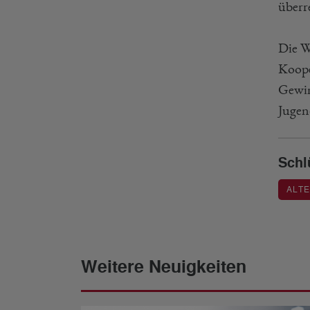
überr
Die W
Koope
Gewin
Jugen
Schl
ALT
Weitere Neuigkeiten