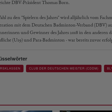
eichte DBV-Präsident Thomas Born.
ahl zu den "Spielern des Jahres" wird alljährlich vo
ration mit dem Deutschen Badminton-Verband (DBV) aus
nerinnen und Gewinner des Jahres 2018 in den anderen dr
dliche (U19) und Para-Badminton - war bereits zuvor erfol
üsselwörter
ERSKLASSEN
CLUB DER DEUTSCHEN MEISTER (CDDM)
BL