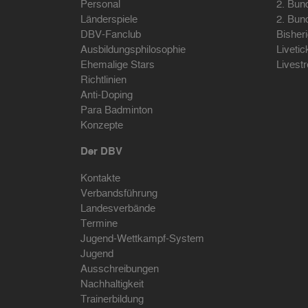
Personal
2. Bun
Länderspiele
2. Bun
DBV-Fanclub
Bisher
Ausbildungsphilosophie
Livetic
Ehemalige Stars
Livest
Richtlinien
Anti-Doping
Para Badminton
Konzepte
Der DBV
Kontakte
Verbandsführung
Landesverbände
Termine
Jugend-Wettkampf-System
Jugend
Ausschreibungen
Nachhaltigkeit
Trainerbildung