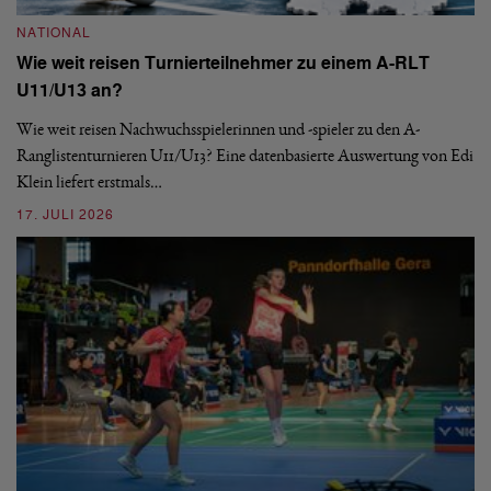
NATIONAL
Wie weit reisen Turnierteilnehmer zu einem A-RLT
N
U11/U13 an?
S
Wie weit reisen Nachwuchsspielerinnen und -spieler zu den A-
Ranglistenturnieren U11/U13? Eine datenbasierte Auswertung von Edi
De
Klein liefert erstmals…
nä
ei
17. JULI 2026
09