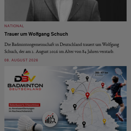
NATIONAL
N
Trauer um Wolfgang Schuch
D
b
Die Badmintongemeinschaft in Deutschland trauert um Wolfgang
Schuch, der am 2. August 2026 im Alter von 84 Jahren verstarb.
De
En
08. AUGUST 2026
be
09