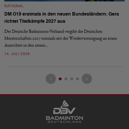
NATIONAL
N
DM O19 erstmals in den neuen Bundesländern: Gera
E
richtet Titelkämpfe 2027 aus
Mi
Der Deutsche Badminton-Verband vergibt die Deutschen
Mo
Meisterschaften 2027 erstmals seit der Wiedervereinigung an einen
de
Ausrichter in den neuen…
08
14. JULI 2026