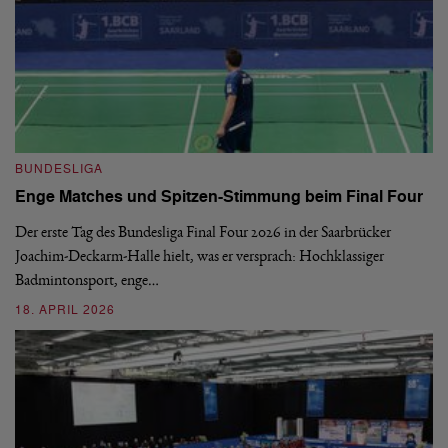
B
BUNDESLIGA
1.
Enge Matches und Spitzen-Stimmung beim Final Four
De
Wo
Der erste Tag des Bundesliga Final Four 2026 in der Saarbrücker
si
Joachim-Deckarm-Halle hielt, was er versprach: Hochklassiger
Badmintonsport, enge…
2
18. APRIL 2026