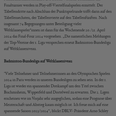
Finalturnier werden in Play-off-Viertelfinalspielen ermittelt. Der
Tabellendritte nach Abschluss der Punktspielrunde trifft darin auf den
Tabellensechsten, der Tabellenvierte auf den Tabellenfünften. Nach
insgesamt 74 Begegnungen unter Beteiligung vieler
Weltklassespieler*innen ist dann für das Wochenende 20./21. April
2024 das Final-Four 2024 vorgesehen. „Die namentlichen Meldungen
der Top-Vereine der 1. Liga versprechen erneut Badminton-Bundesliga
auf Weltklasseniveau.
Badminton-Bundesliga auf Weltklasseniveau
"Viele Teilnehmer und Teilnehmerinnen an den Olympischen Spielen
2024 in Paris werden in unseren Bundesligen zu sehen sein. In der 1.
Liga ist wieder ein spannender Dreikampf um den Titel zwischen
Bischmisheim, Wipperfeld und Dortelweil zu erwarten. Die 2. Ligen
erscheinen wie im Vorjahr sehr ausgeglichen, sodass eine Prognose über
Meisterschaft und Abstieg kaum möglich ist. Ich freue mich auf eine
spannende Saison 2023/2024“, blickt DBLV- Präsident Arno Schley