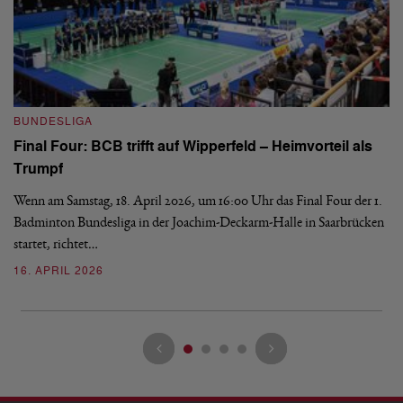
B
BUNDESLIGA
Wi
Final Four: BCB trifft auf Wipperfeld – Heimvorteil als
Es
Trumpf
Bl
de
Wenn am Samstag, 18. April 2026, um 16:00 Uhr das Final Four der 1.
Badminton Bundesliga in der Joachim-Deckarm-Halle in Saarbrücken
2
startet, richtet…
16. APRIL 2026