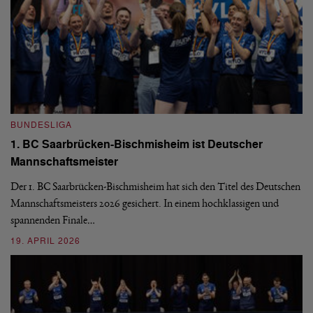
BUNDESLIGA
B
1. BC Saarbrücken-Bischmisheim ist Deutscher
Fi
Mannschaftsmeister
aus
We
d
Ba
Der 1. BC Saarbrücken-Bischmisheim hat sich den Titel des Deutschen
st
Mannschaftsmeisters 2026 gesichert. In einem hochklassigen und
spannenden Finale…
16
19. APRIL 2026