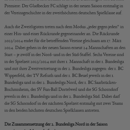
Premiere: Der Gladbecker FC schlägt in der neuen Saison erstmalig in
der Vereinsgeschichte in der zweithöchsten deutschen Spielklasse auf.
Auch die Zweitligisten treten nach dem Modus „jeder gegen jeden“ in
einer Hin- und einer Rückrunde gegeneinander an. Die Rückrunde
2023/2024 endet für die betreffenden Vereine gleichsam am 17. März
2024. Dabei gehen in der neuen Saison erneut 24 Mannschaften an den
Start – je zwölf in der Nord- und in der Süd-Staffel. Sechs Vereine sind
in der Spielzeit 2023/2024 mit ihrer 1. Mannschaft in der 1. Bundesliga
und mit ihrer Zweitvertretung in der 2. Bundesliga zugegen: der 1. BC
Wipperfeld, der TV Refrath und der 1. BC Beuel jeweils in der 1.
Bundesliga und in der 2. Bundesliga Nord, der 1. BC Saarbrücken-
Bischmisheim, der SV Fun-Ball Dortelweil und die SG Schorndorf
jeweils in der 1. Bundesliga und in der 2. Bundesliga Süd. Dabei darf
die SG Schorndorf in der nächsten Spielzeit erstmalig mit zwei Teams
in den beiden höchsten deutschen Spielklassen antreten.
Die Zusammensetzung der 2. Bundesliga Nord in der Saison