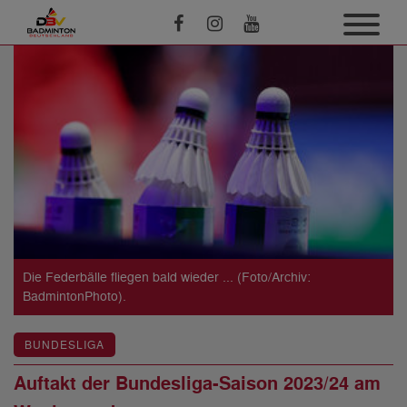
Die Federbälle fliegen bald wieder ... (Foto/Archiv:
BadmintonPhoto).
BUNDESLIGA
Auftakt der Bundesliga-Saison 2023/24 am