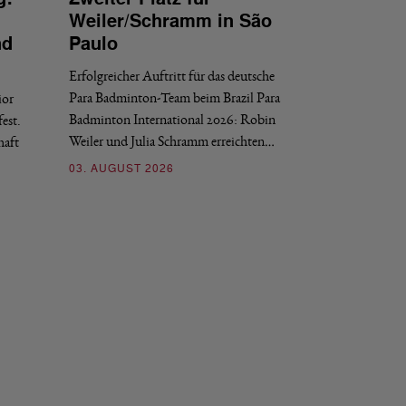
INTERNATIONAL
Weiler/Schramm in São
Bronze für 
nd
Paulo
den Europea
Erfolgreicher Auftritt für das deutsche
Historischer Erfol
Para Badminton-Team beim Brazil Para
ior
Bei den European U
Badminton International 2026: Robin
est.
Salerno sicherte sic
Weiler und Julia Schramm erreichten…
haft
30. JULI 2026
03. AUGUST 2026