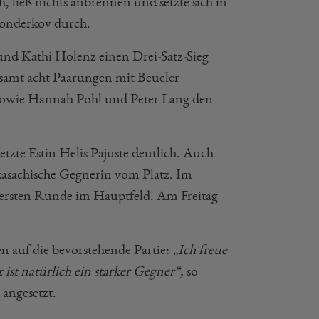
 ließ nichts anbrennen und setzte sich in
Sonderkov durch.
und Kathi Holenz einen Drei-Satz-Sieg
samt acht Paarungen mit Beueler
 sowie Hannah Pohl und Peter Lang den
tzte Estin Helis Pajuste deutlich. Auch
 kasachische Gegnerin vom Platz. Im
 ersten Runde im Hauptfeld. Am Freitag
n auf die bevorstehende Partie:
„Ich freue
ist natürlich ein starker Gegner“,
so
 angesetzt.