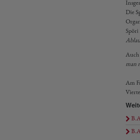
Insge
Die S
Organ
Spöri 
Ablau
Auch 
man n
Am Fr
Vierte
Weit
B.A
B.A