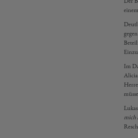
Der B
einem
Deutl
gegen
Betei
Einzu
Im Da
Alici
Herre
müsse
Lukas
mich 
Resch.