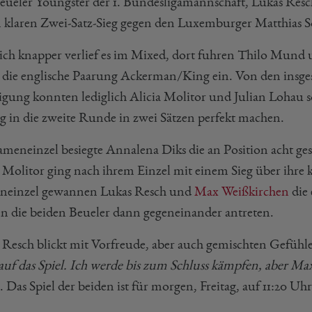
eueler Youngster der 1. Bundesligamannschaft, Lukas Resch,
 klaren Zwei-Satz-Sieg gegen den Luxemburger Matthias 
ich knapper verlief es im Mixed, dort fuhren Thilo Mund 
 die englische Paarung Ackerman/King ein. Von den insge
ligung konnten lediglich Alicia Molitor und Julian Lohau
g in die zweite Runde in zwei Sätzen perfekt machen.
meneinzel besiegte Annalena Diks die an Position acht gese
a Molitor ging nach ihrem Einzel mit einem Sieg über ihre
neinzel gewannen Lukas Resch und
Max Weißkirchen
die
n die beiden Beueler dann gegeneinander antreten.
 Resch blickt mit Vorfreude, aber auch gemischten Gefühle
auf das Spiel. Ich werde bis zum Schluss kämpfen, aber Max 
 Das Spiel der beiden ist für morgen, Freitag, auf 11:20 Uhr