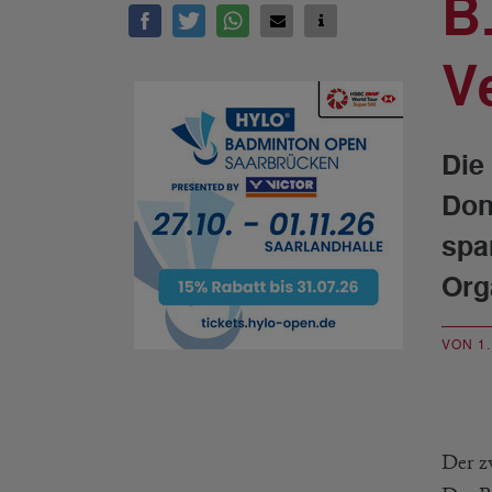
B
V
Die
Don
spa
Org
VON 1
Der z