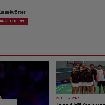
üsselwörter
MINTON EUROPE
INTERNATIONAL
Jugend-EM-Auslosun