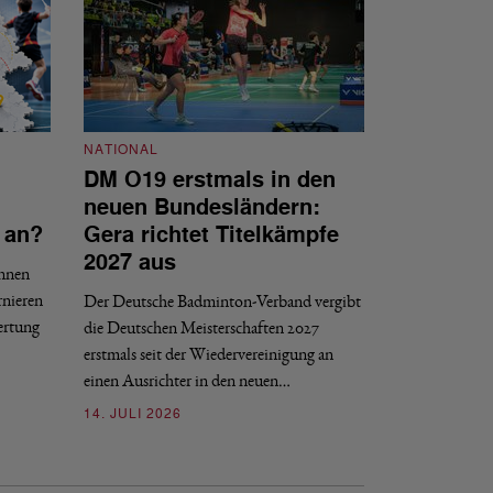
NATIONAL
DM O19 erstmals in den
NATIONAL
neuen Bundesländern:
DBV tritt d
 an?
Gera richtet Titelkämpfe
Internat gG
2027 aus
innen
Der DBV ist nach 
rnieren
Der Deutsche Badminton-Verband vergibt
Entscheidungsproze
ertung
die Deutschen Meisterschaften 2027
gGmbH beigetreten
erstmals seit der Wiedervereinigung an
09. JULI 2026
einen Ausrichter in den neuen…
14. JULI 2026