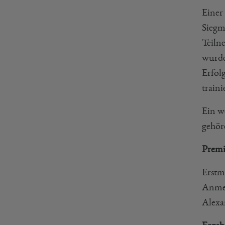
Einer
Siegm
Teiln
wurde
Erfolg
traini
Ein w
gehör
Premi
Erstm
Anmel
Alexa