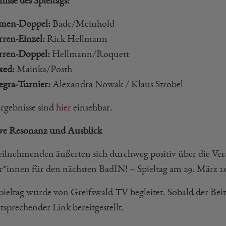
isse des Spieltags:
men-Doppel:
Bade/Meinhold
ren-Einzel:
Rick Hellmann
rren-Doppel:
Hellmann/Roquett
xed:
Mainka/Posth
egra-Turnier:
Alexandra Nowak / Klaus Strobel
Ergebnisse sind
hier
einsehbar.
ive Resonanz und Ausblick
eilnehmenden äußerten sich durchweg positiv über die Verans
er*innen für den nächsten BadIN! – Spieltag am 29. März 
pieltag wurde von Greifswald TV begleitet. Sobald der Beit
tsprechender Link bereitgestellt.