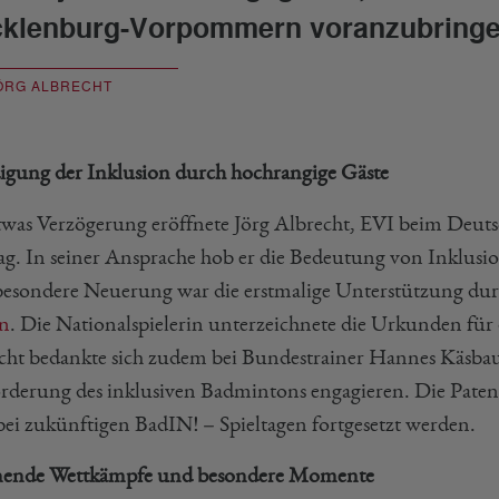
klenburg-Vorpommern voranzubringe
ÖRG ALBRECHT
gung der Inklusion durch hochrangige Gäste
twas Verzögerung eröffnete Jörg Albrecht, EVI beim Deu
tag. In seiner Ansprache hob er die Bedeutung von Inklusio
besondere Neuerung war die erstmalige Unterstützung dur
n
. Die Nationalspielerin unterzeichnete die Urkunden fü
cht bedankte sich zudem bei Bundestrainer Hannes Käsbaue
örderung des inklusiven Badmintons engagieren. Die Patens
bei zukünftigen BadIN! – Spieltagen fortgesetzt werden.
ende Wettkämpfe und besondere Momente