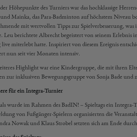
 der Höhepunkte des Turniers war das hochklassige Herre
und Mainka, das Para-Badminton auf höchstem Niveau bo
ehmende mit wertvollen Tipps zur Spielverbesserung, was i
. Leu berichtete Albrecht begeistert von seinem Erlebnis 
 live miterlebt hatte. Inspiriert von diesem Ereignis entsc
ert nun seit vier Monaten intensiv.
eiteres Highlight war eine Kindergruppe, die mit ihren El
en zur inklusiven Bewegungsgruppe von Sonja Bade und ze
ere für ein Integra-Turnier
als wurde im Rahmen des BadIN! – Spieltags ein Integra-T
dung von Fußgänger-Spielern organisierten die Veranstalt
ndra Nowak und Klaus Strobel setzten sich am Ende durc