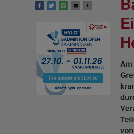
B
Ei
H
Am 
Grei
kra
dur
Ver
Tei
von