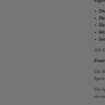
Ergebn
Da
Her
He
Mi
Int
Alle 
Posit
Die T
Spiel
Der S
ein en