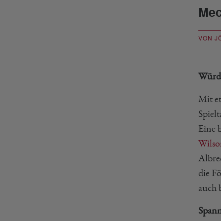
Mec
VON J
Würdi
Mit e
Spiel
Eine 
Wilso
Albre
die F
auch 
Spann