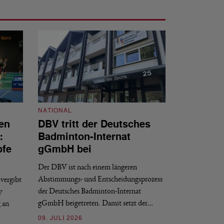
NATIONAL
en
DBV tritt der Deutsches
NATIONAL
:
Badminton-Internat
Stellenauss
pfe
gGmbH bei
Sportdirekt
Der DBV ist nach einem längeren
Der Deutsche Badm
Abstimmungs- und Entscheidungsprozess
vergibt
nächstmöglichen Ze
der Deutsches Badminton-Internat
7
beziehungsweise e
gGmbH beigetreten. Damit setzt der…
g an
09. JULI 2026
09. JULI 2026