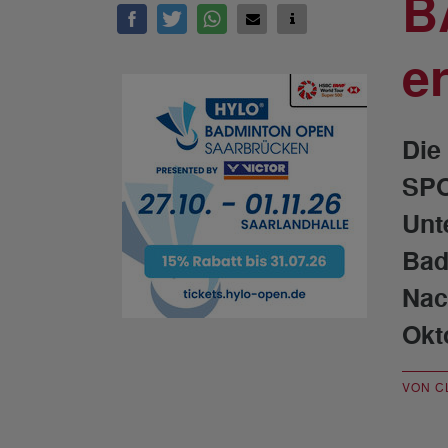
B
e
Die
SPO
Unt
Bad
Nac
Okt
VON C