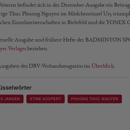
eiteren befindet sich in der Dezember-Ausgabe ein Beitra
hrige Thuc Phuong Nguyen im Mädcheneinzel U15 triumphie
chen Einzelmeisterschaften in Bielefeld und die YONEX
ktuelle Ausgabe und frühere Hefte der BADMINTON S
er Verlages
beziehen.
Ausgaben des DBV-Verbandsmagazins im
Überblick
.
üsselwörter
ES JANSEN
STINE KÜSPERT
PHUONG THUC NGUYEN