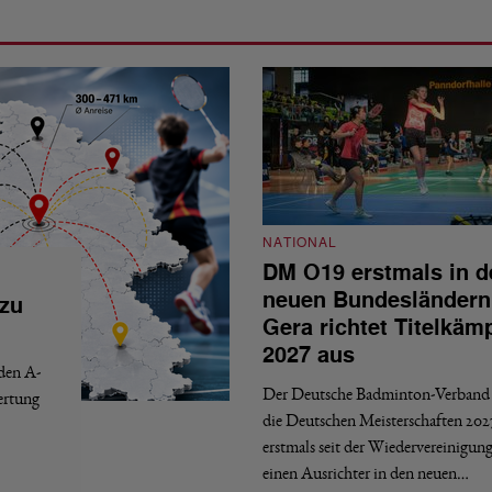
NATIONAL
DM O19 erstmals in d
neuen Bundesländern
 zu
Gera richtet Titelkäm
2027 aus
 den A-
Der Deutsche Badminton-Verband 
ertung
die Deutschen Meisterschaften 202
erstmals seit der Wiedervereinigun
einen Ausrichter in den neuen…