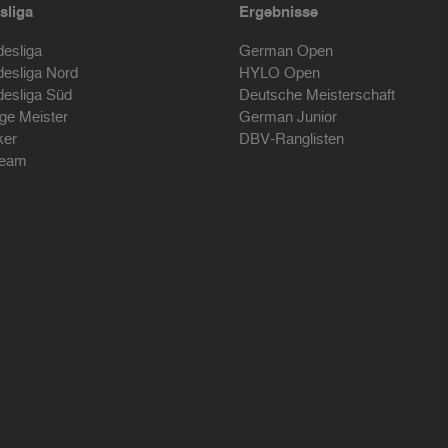
sliga
Ergebnisse
desliga
German Open
desliga Nord
HYLO Open
desliga Süd
Deutsche Meisterschaft
ige Meister
German Junior
ker
DBV-Ranglisten
ream