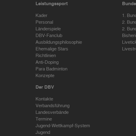
Leistungssport
Bunde
Kader
1. Bun
Personal
2. Bun
Länderspiele
2. Bun
DBV-Fanclub
Bisher
Ausbildungsphilosophie
Livetic
Ehemalige Stars
Livest
Richtlinien
Anti-Doping
Para Badminton
Konzepte
Der DBV
Kontakte
Verbandsführung
Landesverbände
Termine
Jugend-Wettkampf-System
Jugend