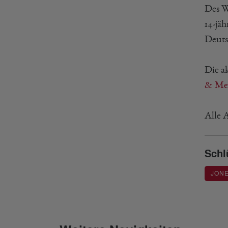
Des W
14-jä
Deuts
Die a
& Mey
Alle 
Schl
JON