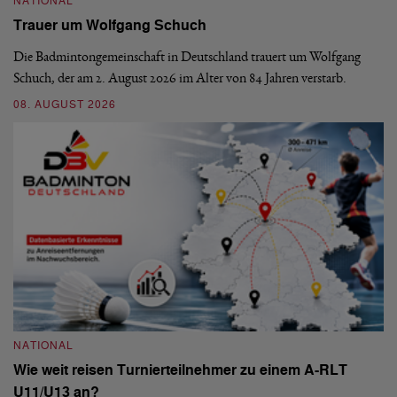
NATIONAL
N
Trauer um Wolfgang Schuch
D
b
Die Badmintongemeinschaft in Deutschland trauert um Wolfgang
Schuch, der am 2. August 2026 im Alter von 84 Jahren verstarb.
De
En
08. AUGUST 2026
be
09
NATIONAL
Wie weit reisen Turnierteilnehmer zu einem A-RLT
N
U11/U13 an?