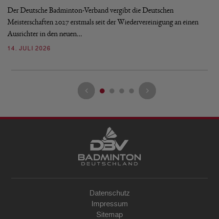
Mi
Der Deutsche Badminton-Verband vergibt die Deutschen
Mo
Meisterschaften 2027 erstmals seit der Wiedervereinigung an einen
de
Ausrichter in den neuen…
08
14. JULI 2026
Datenschutz
Impressum
Sitemap