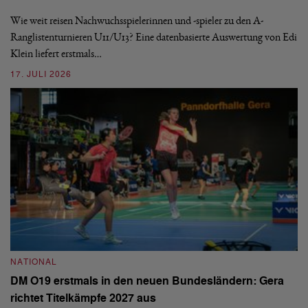
S
Wie weit reisen Nachwuchsspielerinnen und -spieler zu den A-
Ranglistenturnieren U11/U13? Eine datenbasierte Auswertung von Edi
De
Klein liefert erstmals…
nä
ei
17. JULI 2026
09
NATIONAL
N
DM O19 erstmals in den neuen Bundesländern: Gera
E
richtet Titelkämpfe 2027 aus