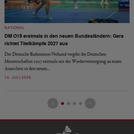
NATIONAL
N
DM O19 erstmals in den neuen Bundesländern: Gera
E
richtet Titelkämpfe 2027 aus
Mi
Der Deutsche Badminton-Verband vergibt die Deutschen
Mo
Meisterschaften 2027 erstmals seit der Wiedervereinigung an einen
de
Ausrichter in den neuen…
08
14. JULI 2026