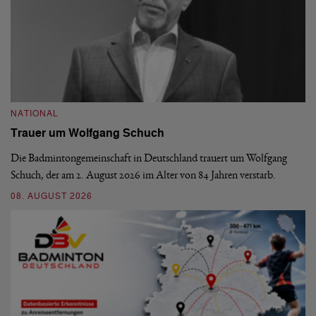
NATIONAL
N
Trauer um Wolfgang Schuch
D
b
Die Badmintongemeinschaft in Deutschland trauert um Wolfgang
Schuch, der am 2. August 2026 im Alter von 84 Jahren verstarb.
De
En
08. AUGUST 2026
be
09