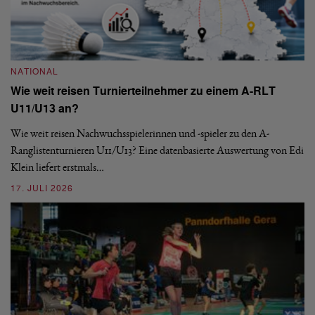
NATIONAL
Wie weit reisen Turnierteilnehmer zu einem A-RLT
N
U11/U13 an?
S
Wie weit reisen Nachwuchsspielerinnen und -spieler zu den A-
Ranglistenturnieren U11/U13? Eine datenbasierte Auswertung von Edi
De
Klein liefert erstmals…
nä
ei
17. JULI 2026
09