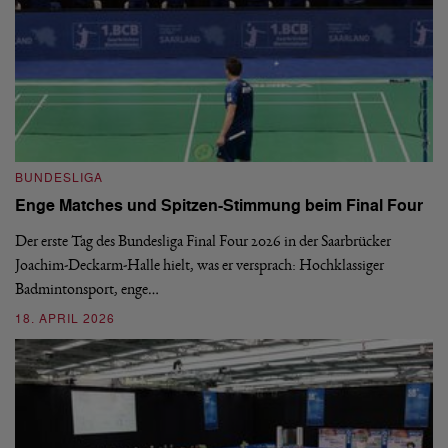
B
BUNDESLIGA
1.
Enge Matches und Spitzen-Stimmung beim Final Four
De
Wo
Der erste Tag des Bundesliga Final Four 2026 in der Saarbrücker
si
Joachim-Deckarm-Halle hielt, was er versprach: Hochklassiger
Badmintonsport, enge…
2
18. APRIL 2026