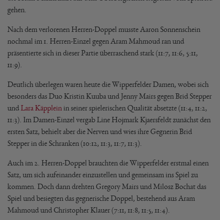
gehen.
Nach dem verlorenen Herren-Doppel musste Aaron Sonnenschein
nochmal im 1. Herren-Einzel gegen Aram Mahmoud ran und
präsentierte sich in dieser Partie überraschend stark (11:7, 11:6, 5:11,
11:9).
Deutlich überlegen waren heute die Wipperfelder Damen, wobei sich
besonders das Duo Kristin Kuuba und Jenny Mairs gegen Brid Stepper
und
Lara Käpplein
in seiner spielerischen Qualität absetzte (11:4, 11:2,
11:3). Im Damen-Einzel vergab Line Hojmark Kjaersfeldt zunächst den
ersten Satz, behielt aber die Nerven und wies ihre Gegnerin Brid
Stepper in die Schranken (10:12, 11:3, 11:7, 11:3).
Auch im 2. Herren-Doppel brauchten die Wipperfelder erstmal einen
Satz, um sich aufeinander einzustellen und gemeinsam ins Spiel zu
kommen. Doch dann drehten Gregory Mairs und Milosz Bochat das
Spiel und besiegten das gegnerische Doppel, bestehend aus Aram
Mahmoud und Christopher Klauer (7:11, 11:8, 11:5, 11:4).