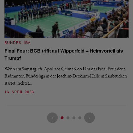
B
BUNDESLIGA
Wi
Final Four: BCB trifft auf Wipperfeld – Heimvorteil als
Es
Trumpf
Bl
de
Wenn am Samstag, 18. April 2026, um 16:00 Uhr das Final Four der 1.
Badminton Bundesliga in der Joachim-Deckarm-Halle in Saarbrücken
2
startet, richtet…
16. APRIL 2026