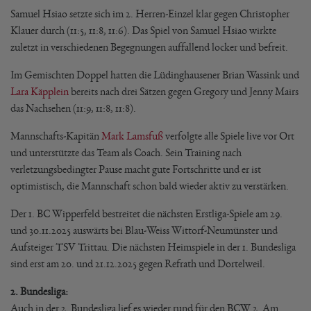
Samuel Hsiao setzte sich im 2. Herren-Einzel klar gegen Christopher
Klauer durch (11:5, 11:8, 11:6). Das Spiel von Samuel Hsiao wirkte
zuletzt in verschiedenen Begegnungen auffallend locker und befreit.
Im Gemischten Doppel hatten die Lüdinghausener Brian Wassink und
Lara Käpplein
bereits nach drei Sätzen gegen Gregory und Jenny Mairs
das Nachsehen (11:9, 11:8, 11:8).
Mannschafts-Kapitän
Mark Lamsfuß
verfolgte alle Spiele live vor Ort
und unterstützte das Team als Coach. Sein Training nach
verletzungsbedingter Pause macht gute Fortschritte und er ist
optimistisch, die Mannschaft schon bald wieder aktiv zu verstärken.
Der 1. BC Wipperfeld bestreitet die nächsten Erstliga-Spiele am 29.
und 30.11.2025 auswärts bei Blau-Weiss Wittorf-Neumünster und
Aufsteiger TSV Trittau. Die nächsten Heimspiele in der 1. Bundesliga
sind erst am 20. und 21.12.2025 gegen Refrath und Dortelweil.
2. Bundesliga:
Auch in der 2. Bundesliga lief es wieder rund für den BCW 2. Am