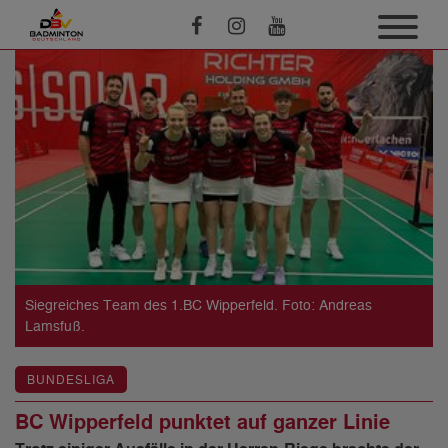
Siegreiches Team des 1.BC Wipperfeld. Foto: Andreas
Lamsfuß.
BUNDESLIGA
BC Wipperfeld punktet auf ganzer Linie