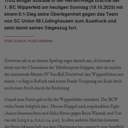
Trotz einiger Ausfälle in der Herren-Riege brachte der
1. BC Wipperfeld am heutigen Sonntag (19.10.2025) mit
einem 6:1-Sieg seine Überlegenheit gegen das Team
von SC Union 08 Lüdinghausen zum Ausdruck und
setzt damit seinen Siegeszug fort.
VON SONJA PUSCHMANN
Zeitweise sah es an diesem Spieltag sogar danach aus, als könnte es
heute mit der Übernahme der Tabellenspitze klappen, aber da machte
der amtierende Meister SV Fun-Ball Dortelweil den Wipperfeldern mit
einem 7:0-Sieg in Refrath und einem Punkt Vorsprung am Ende doch
noch einen Strich durch die Rechnung.
Grund zum Feiern gab es für die Wipperfelder trotzdem. Der BCW
verlor heute lediglich das 1. Herren-Doppel nach respektablem Fight
(Aaron Sonnenschein und Iikka Heino gegen Brian Wassink und Ties
van der Lecq 11:9, 8:11,12:14, 9:11). In allen anderen Matches konnten
die Heim-Mannschaft aus dem Oberbergischen siegreich vom Spielfeld