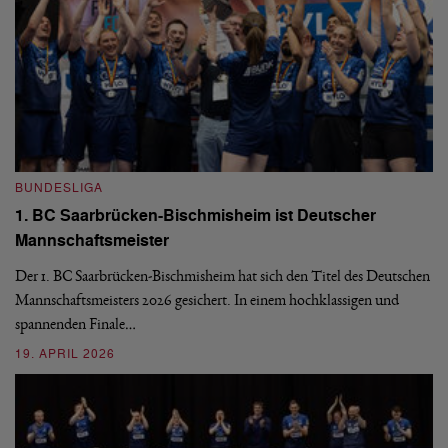
BUNDESLIGA
B
1. BC Saarbrücken-Bischmisheim ist Deutscher
Fi
Mannschaftsmeister
aus
We
d
Ba
Der 1. BC Saarbrücken-Bischmisheim hat sich den Titel des Deutschen
st
Mannschaftsmeisters 2026 gesichert. In einem hochklassigen und
spannenden Finale…
16
19. APRIL 2026