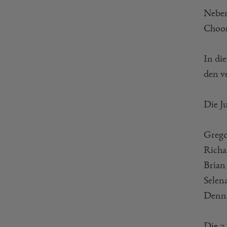
Neben
Choon
In die
den v
Die Ju
Grego
Richa
Brian
Selen
Denni
Die 7