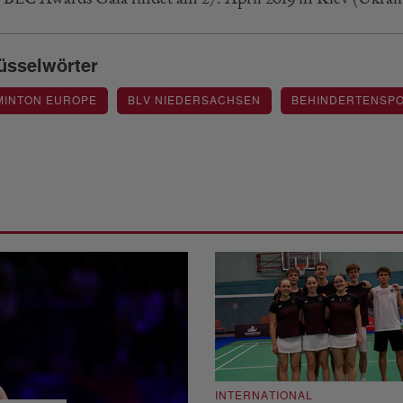
üsselwörter
MINTON EUROPE
BLV NIEDERSACHSEN
BEHINDERTENSP
INTERNATIONAL