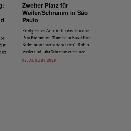
g:
Zweiter Platz für
INTERNATIONAL
Weiler/Schramm in São
Bronze für 
nd
Paulo
den Europea
Erfolgreicher Auftritt für das deutsche
Historischer Erfol
Para Badminton-Team beim Brazil Para
ior
Bei den European U
Badminton International 2026: Robin
est.
Salerno sicherte sic
Weiler und Julia Schramm erreichten…
haft
30. JULI 2026
03. AUGUST 2026