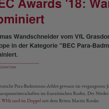
EC Awards '18: Wa
ominiert
mas Wandschneider vom VfL Grasdorf
ope in der Kategorie "BEC Para-Badmi
iniert.
EDAKTION
eutsche Para-Badminton-Athlet gewann im vergangenen Ja
uropameisterschaften im französischen Rodez. Der Nieders
l WH1 und im Doppel
mit dem Briten Martin Rooke.