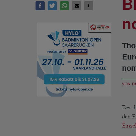
B
n
Tho
Eur
nom
VON R
Der d
den E
Einze