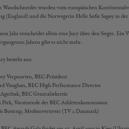
 Wandschneider wurden vom europäischen Kontinentalver
g (England) und die Norwegerin Helle Sofie Sagøy in der
sem Jahr entscheidet allein eine Jury über den Sieger. Ein 
ergangenen Jahren gibt es nicht mehr.
ry besteht aus:
ry Verpoorten, BEC-Präsident
rd Vaughan, BEC High Performance Director
 Agerbak, BEC Generalsekretär
a Piek, Vorsitzende der BEC Athletenkommission
s Bostrup, Medienvertreter (TV 2 Danmark)
. BEC Awards Gala findet am 27. April 2019 in Kiev (Ukraine