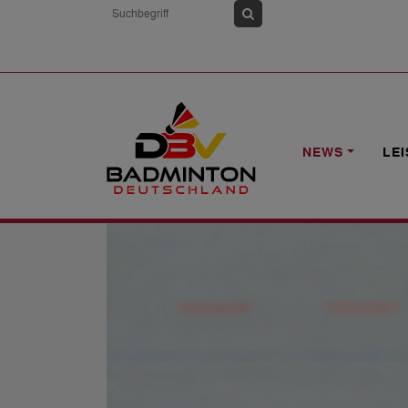
HOME
NEWS
BEC AWARDS '18: WA
NEWS
LE