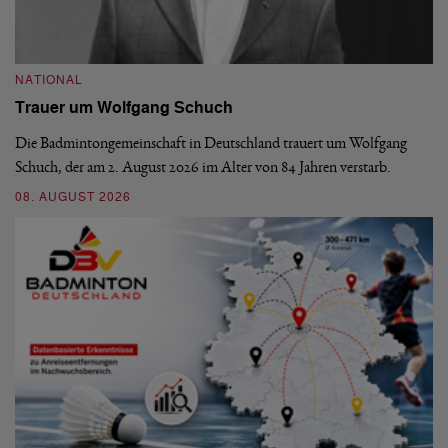
NATIONAL
N
Trauer um Wolfgang Schuch
D
b
Die Badmintongemeinschaft in Deutschland trauert um Wolfgang
Schuch, der am 2. August 2026 im Alter von 84 Jahren verstarb.
De
En
08. AUGUST 2026
be
09