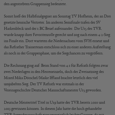
den angestrebten Gruppensieg bedeutete.
Somit hieß der Halbfinalgegner am Sonntag TV Hofheim, der an Drei
gesetzte hessische Vertreter. Im anderen Semifinale trafen der SV
Harkenbleck und der 1.BC Beuel aufeinander. Die U15 des TVR
wurde knapp ihrer Favoritenrolle gerecht und zog nach einem 4:2-Sieg
ins Finale ein. Dort warteten die Niedersachsen vom SVH erneut und
das Refrather Trainerteam entschloss sich zu einer anderen Aufstellung
als noch in der Gruppenphase, um die Siegchancen zu vergrößern.
Die Rechnung ging auf: Beim Stand von 4:1 für Refrath folgten zwar
zwei Niederlagen in den Herreneinzeln, doch der Zweisatzsieg des
Mixed Mika Dörschel/Maike Iffland brachte letztlich den viel
umjubelten Sieg. Der TV Refrath war erstmals in der
Vereinsgeschichte Deutscher Mannschaftsmeister U15 geworden.
Deutsche Meistertitel Titel in U19 hatte der TVR bereits 2010 und
2013 gewinnen können. In diesem Jahr hatte die hoch gehandelte
TVR-Jugendmannschaft eine vermeintlich leichte Gruppe, da mit