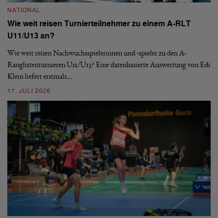
NATIONAL
Wie weit reisen Turnierteilnehmer zu einem A-RLT
N
U11/U13 an?
S
Wie weit reisen Nachwuchsspielerinnen und -spieler zu den A-
Ranglistenturnieren U11/U13? Eine datenbasierte Auswertung von Edi
De
Klein liefert erstmals…
nä
ei
17. JULI 2026
09