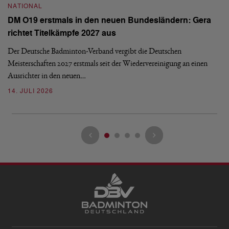
NATIONAL
N
DM O19 erstmals in den neuen Bundesländern: Gera
E
richtet Titelkämpfe 2027 aus
Mi
Der Deutsche Badminton-Verband vergibt die Deutschen
Mo
Meisterschaften 2027 erstmals seit der Wiedervereinigung an einen
de
Ausrichter in den neuen…
08
14. JULI 2026