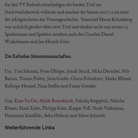
für den TV Refrath entschädigen die beiden Titel im
Nachwuchsbereich vollends und machen die Saison 2021/22 zu einer
der erfolgreichsten der Vereinsgeschichte. Teamchef Heinz Kelzenberg
war sichtlich gerührt über zwei Titel und dankte nicht nur seinen 23
Spielerinnen und Spielern sondern auch den Coaches Daniel
Winkelmann und Jan-Henrik Gleis.
Die Refrather Meistermannschaften:
U15: Tim Schmitz, Fynn Ohliger, Jonah Strack, Mika Dörschel, Nils
Barion, Timon Polley, Jona Große, Gloria Poluektov, Maike Iffland,
Kalliope Hermel, Nina Steffes und Fanny Gieseke.
U19:
Kian-Yu Oei
,
Malik Bourakkadi
, Nikolaj Stupplich, Nikolas
Klauer, Mark Euler, Philipp Euler, Kaspar Voß, Noah Volkmann,
Florentine Schöffski, Selin Hübsch und Marie Schmidt.
Weiterführende Links