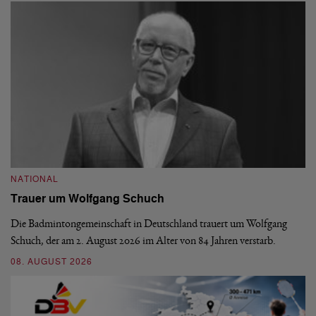
NATIONAL
N
Trauer um Wolfgang Schuch
D
b
Die Badmintongemeinschaft in Deutschland trauert um Wolfgang
Schuch, der am 2. August 2026 im Alter von 84 Jahren verstarb.
De
En
08. AUGUST 2026
be
09