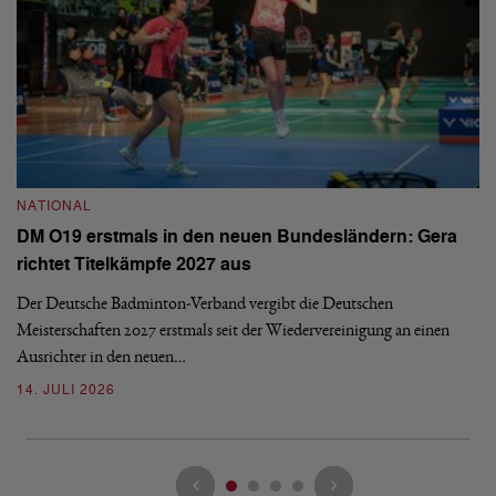
NATIONAL
N
DM O19 erstmals in den neuen Bundesländern: Gera
E
richtet Titelkämpfe 2027 aus
Mi
Der Deutsche Badminton-Verband vergibt die Deutschen
Mo
Meisterschaften 2027 erstmals seit der Wiedervereinigung an einen
de
Ausrichter in den neuen…
08
14. JULI 2026