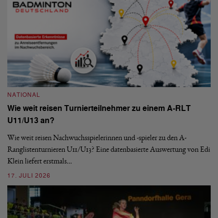
NATIONAL
Wie weit reisen Turnierteilnehmer zu einem A-RLT
N
U11/U13 an?
S
Wie weit reisen Nachwuchsspielerinnen und -spieler zu den A-
Ranglistenturnieren U11/U13? Eine datenbasierte Auswertung von Edi
De
Klein liefert erstmals…
nä
ei
17. JULI 2026
09