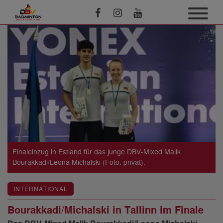
Finaleinzug in Estland für das junge DBV-Mixed Malik
Bourakkadi/Leona Michalski (Foto: privat).
INTERNATIONAL
Bourakkadi/Michalski in Tallinn im Finale