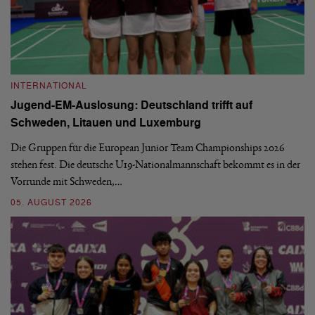
INTERNATIONAL
I
Jugend-EM-Auslosung: Deutschland trifft auf
B
Schweden, Litauen und Luxemburg
S
Die Gruppen für die European Junior Team Championships 2026
De
stehen fest. Die deutsche U19-Nationalmannschaft bekommt es in der
ve
Vorrunde mit Schweden,…
gr
05. AUGUST 2026
03