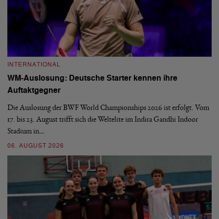
INTERNATIONAL
I
WM-Auslosung: Deutsche Starter kennen ihre
B
Auftaktgegner
U
d
Die Auslosung der BWF World Championships 2026 ist erfolgt. Vom
Hi
17. bis 23. August trifft sich die Weltelite im Indira Gandhi Indoor
de
Stadium in…
si
06. AUGUST 2026
30