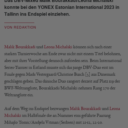
Das DBV-Mixed Malik Bourakkadi/Leona Michalski
konnte bei den YONEX Estonian International 2023 in
Tallinn ins Endspiel einziehen.
VON REDAKTION
Malik Bourakkadi
und
Leona Michalski
können sich nach einer
starken Turnierwoche am Ende zwar nicht mit einem Titel belohnen,
aber mit ihrer Vorstellung dennoch zufrieden sein. Beim International
Series-Turnier in Estland musste sich das junge DBV-Duo erst im
Finale gegen Mads Vestergaard/Christine Busch [5] aus Dänemark
geschlagen geben. Das dänische Duo rangiert derzeit auf Platz 119 der
BWF-Weltrangliste, Bourakkadi/Michalski nehmen Rang 270 der
Weltrangliste ein.
Auf dem Weg ins Endspiel bezwangen
Malik Bourakkadi
und
Leona
Michalski
im Halbfinale die an Nummer eins geführte Paarung
Mihajlo Tomic/Andjela Vitman (Serbien) mit 21-12, 22-20.