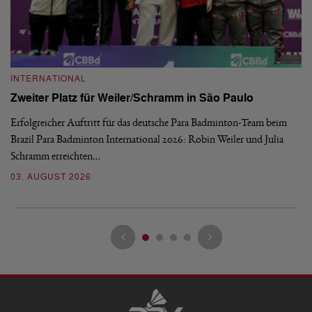
INTERNATIONAL
I
Zweiter Platz für Weiler/Schramm in São Paulo
D
Erfolgreicher Auftritt für das deutsche Para Badminton-Team beim
Di
Brazil Para Badminton International 2026: Robin Weiler und Julia
de
Schramm erreichten…
Gl
03. AUGUST 2026
28