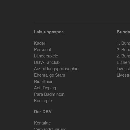
Leistungssport
Bunde
Kader
1. Bun
Personal
2. Bun
Länderspiele
2. Bun
DBV-Fanclub
Bisher
Ausbildungsphilosophie
Livetic
Ehemalige Stars
Livest
Richtlinien
Anti-Doping
Para Badminton
Konzepte
Der DBV
Kontakte
Verbandsführung