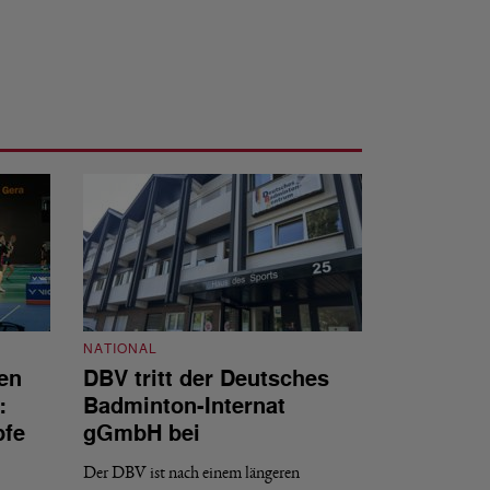
NATIONAL
en
DBV tritt der Deutsches
NATIONAL
:
Badminton-Internat
Stellenauss
pfe
gGmbH bei
Sportdirekt
Der DBV ist nach einem längeren
Der Deutsche Badm