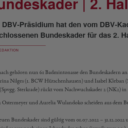
undeskader | 2. Ha
 DBV-Präsidium hat den vom DBV-Kad
chlossenen Bundeskader für das 2. Ha
EDAKTION
ch gehören nun 61 Badmintonasse den Bundeskadern an
rina Nilges (1. BCW Hütschenhausen) und Isabel Kleban (
 (Spvgg. Sterkrade) rückt vom Nachwuchskader 2 (NK2) in
u Ostermeyer und Aurelia Wulandoko scheiden aus dem B
euen Bundeskader sind gültig vom 01.07.2022 – 31.12.202