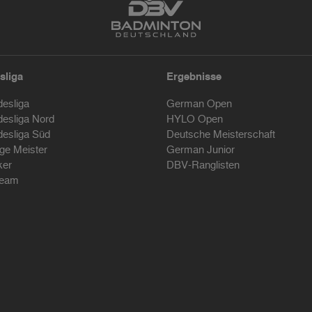
sliga
Ergebnisse
desliga
German Open
desliga Nord
HYLO Open
desliga Süd
Deutsche Meisterschaft
ige Meister
German Junior
ker
DBV-Ranglisten
ream