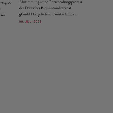
Abstimmungs- und Entscheidungsprozess
vergibt
nächstmöglichen Ze
der Deutsches Badminton-Internat
7
beziehungsweise e
gGmbH beigetreten. Damit setzt der…
g an
09. JULI 2026
09. JULI 2026