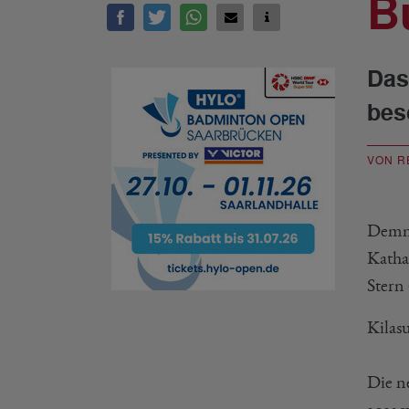
B
Das
bes
VON R
Demna
Katha
Stern
Kilas
Die n