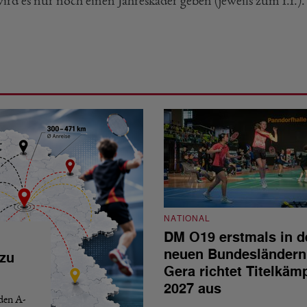
ird es nur noch einen Jahreskader geben (jeweils zum 1.1.).
NATIONAL
DM O19 erstmals in d
neuen Bundesländern
 zu
Gera richtet Titelkäm
2027 aus
 den A-