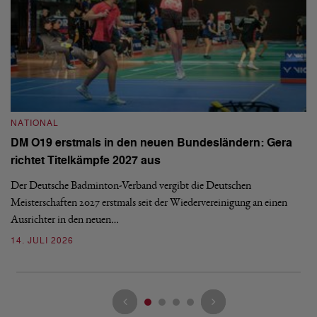
NATIONAL
N
DM O19 erstmals in den neuen Bundesländern: Gera
E
richtet Titelkämpfe 2027 aus
Mi
Der Deutsche Badminton-Verband vergibt die Deutschen
Mo
Meisterschaften 2027 erstmals seit der Wiedervereinigung an einen
de
Ausrichter in den neuen…
08
14. JULI 2026