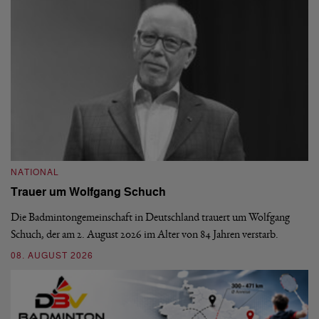
NATIONAL
N
Trauer um Wolfgang Schuch
D
b
Die Badmintongemeinschaft in Deutschland trauert um Wolfgang
Schuch, der am 2. August 2026 im Alter von 84 Jahren verstarb.
De
En
08. AUGUST 2026
be
09