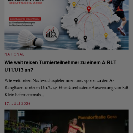
NATIONAL
Wie weit reisen Turnierteilnehmer zu einem A-RLT
N
U11/U13 an?
S
Wie weit reisen Nachwuchsspielerinnen und -spieler zu den A-
Ranglistenturnieren U11/U13? Eine datenbasierte Auswertung von Edi
De
Klein liefert erstmals…
nä
ei
17. JULI 2026
09