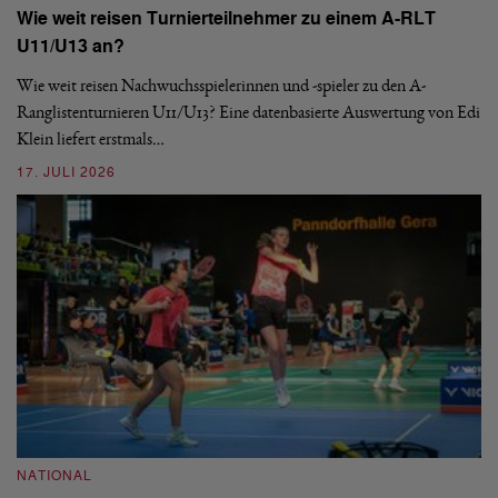
Wie weit reisen Turnierteilnehmer zu einem A-RLT
N
U11/U13 an?
S
Wie weit reisen Nachwuchsspielerinnen und -spieler zu den A-
Ranglistenturnieren U11/U13? Eine datenbasierte Auswertung von Edi
De
Klein liefert erstmals…
nä
ei
17. JULI 2026
09
NATIONAL