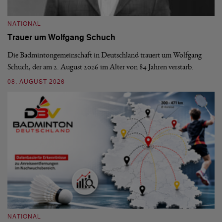
NATIONAL
N
Trauer um Wolfgang Schuch
D
b
Die Badmintongemeinschaft in Deutschland trauert um Wolfgang
Schuch, der am 2. August 2026 im Alter von 84 Jahren verstarb.
De
En
08. AUGUST 2026
be
09
NATIONAL