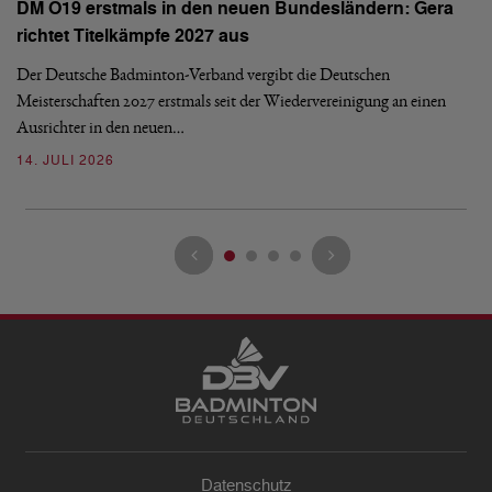
N
DM O19 erstmals in den neuen Bundesländern: Gera
E
richtet Titelkämpfe 2027 aus
Mi
Der Deutsche Badminton-Verband vergibt die Deutschen
Mo
Meisterschaften 2027 erstmals seit der Wiedervereinigung an einen
de
Ausrichter in den neuen…
08
14. JULI 2026
Datenschutz