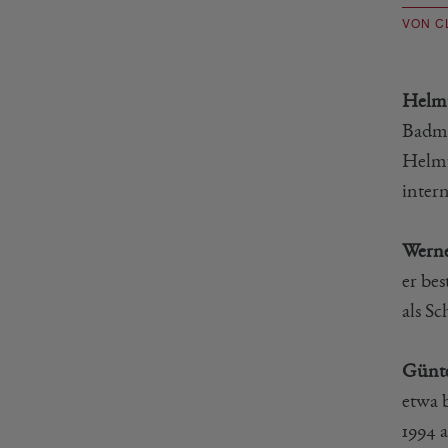
VON C
Helmu
Badmi
Helmut
intern
Wern
er bes
als S
Günt
etwa 
1994 a