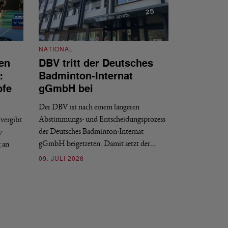
NATIONAL
en
DBV tritt der Deutsches
NATIONAL
:
Badminton-Internat
Stellenauss
pfe
gGmbH bei
Sportdirekt
Der DBV ist nach einem längeren
Der Deutsche Badm
Abstimmungs- und Entscheidungsprozess
vergibt
nächstmöglichen Ze
der Deutsches Badminton-Internat
7
beziehungsweise e
gGmbH beigetreten. Damit setzt der…
g an
09. JULI 2026
09. JULI 2026