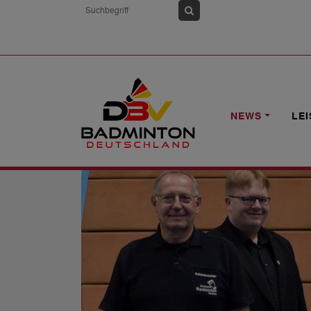
HOME
NEWS
DBV-EHRENNADEL ÜB
NEWS
LE