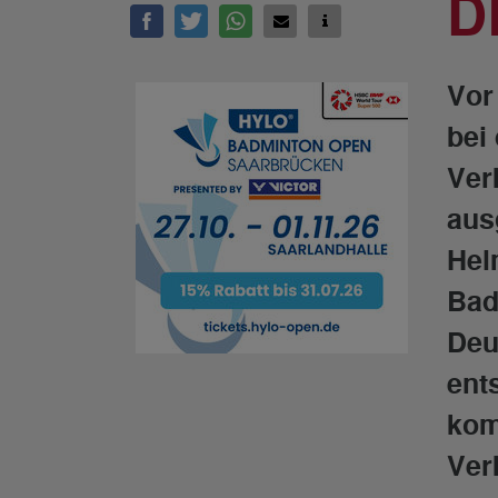
D
Vor
bei
Ver
aus
Hel
Bad
Deu
ent
kom
Ver