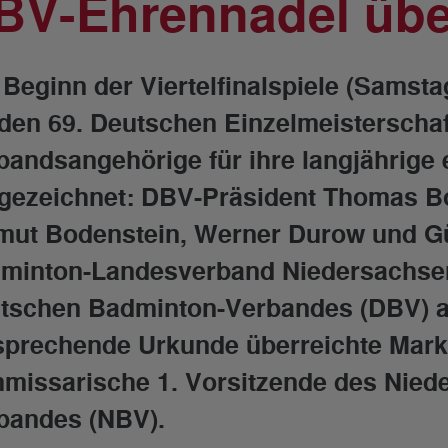
BV-Ehrennadel übe
 Beginn der Viertelfinalspiele (Samst
 den 69. Deutschen Einzelmeisterschaf
bandsangehörige für ihre langjährige 
gezeichnet: DBV-Präsident Thomas Bo
mut Bodenstein, Werner Durow und Gü
minton-Landesverband Niedersachsen
tschen Badminton-Verbandes (DBV) a
sprechende Urkunde überreichte Mark
missarische 1. Vorsitzende des Nied
bandes (NBV).