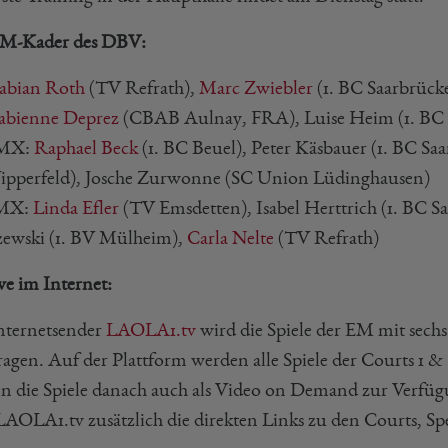
M-Kader des DBV:
abian Roth
(TV Refrath),
Marc Zwiebler
(1. BC Saarbrück
abienne Deprez
(CBAB Aulnay, FRA), Luise Heim (1. BC 
MX:
Raphael Beck
(1. BC Beuel), Peter Käsbauer (1. BC S
pperfeld), Josche Zurwonne (SC Union Lüdinghausen)
MX:
Linda Efler
(TV Emsdetten), Isabel Herttrich (1. BC 
zewski (1. BV Mülheim),
Carla Nelte
(TV Refrath)
ve im Internet:
nternetsender
LAOLA1.tv
wird die Spiele der EM mit sech
ragen. Auf der Plattform werden alle Spiele der Courts 1 &
n die Spiele danach auch als Video on Demand zur Verfügu
LAOLA1.tv zusätzlich die direkten Links zu den Courts, Spec