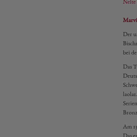
Nelte
Marvi
Der u
Bisch
bei d
Das T
Deutsc
Schwe
laola
Serie
Bronz
Am 13
Das er