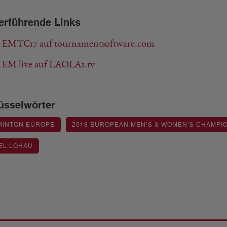
erführende Links
 EMTC17 auf tournamentsoftware.com
 EM live auf LAOLA1.tv
üsselwörter
MINTON EUROPE
2018 EUROPEAN MEN’S & WOMEN’S CHAMPI
EL LOHAU