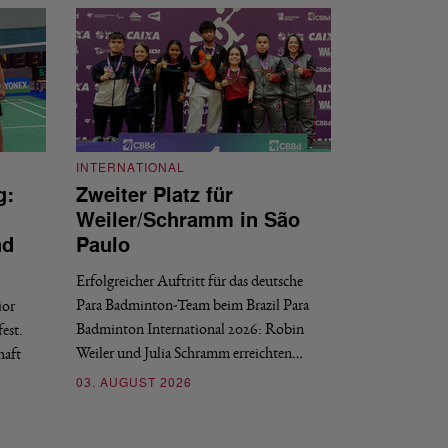
INTERNATIONAL
g:
Zweiter Platz für
INTERNATIONAL
Weiler/Schramm in São
Bronze für 
nd
Paulo
den Europea
Erfolgreicher Auftritt für das deutsche
Historischer Erfol
Para Badminton-Team beim Brazil Para
ior
Bei den European U
Badminton International 2026: Robin
est.
Salerno sicherte sic
Weiler und Julia Schramm erreichten…
haft
30. JULI 2026
03. AUGUST 2026