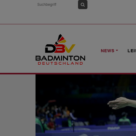
HOME
NEWS
DBV-KADER FÜR EM N
NEWS
LE