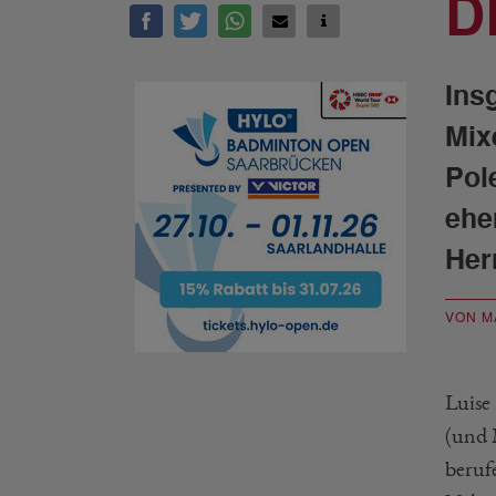
D
Ins
Mix
Pol
ehe
Her
VON M
Luis
(und
beruf