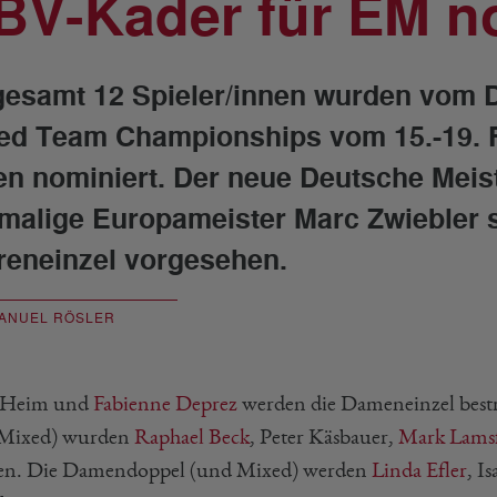
BV-Kader für EM n
gesamt 12 Spieler/innen wurden vom 
ed Team Championships vom 15.-19. Fe
en nominiert. Der neue Deutsche Meis
malige Europameister Marc Zwiebler si
reneinzel vorgesehen.
ANUEL RÖSLER
e Heim und
Fabienne Deprez
werden die Dameneinzel bestr
 Mixed) wurden
Raphael Beck
, Peter Käsbauer,
Mark Lams
en. Die Damendoppel (und Mixed) werden
Linda Efler
, I