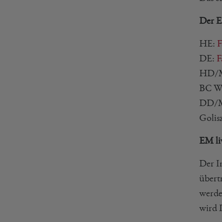
Der E
HE:
F
DE:
F
HD/
BC Wi
DD/
Golis
EM li
Der I
übert
werde
wird 