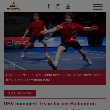
Startet bei seinem WM-Debüt direkt in zwei Disziplinen: Simon
Krax. Foto: BadmintonPhoto.
INTERNATIONAL
DBV nominiert Team für die Badminton-