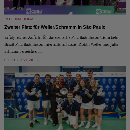
INTERNATIONAL
I
Zweiter Platz für Weiler/Schramm in São Paulo
D
Erfolgreicher Auftritt für das deutsche Para Badminton-Team beim
Di
Brazil Para Badminton International 2026: Robin Weiler und Julia
de
Schramm erreichten…
Gl
03. AUGUST 2026
28