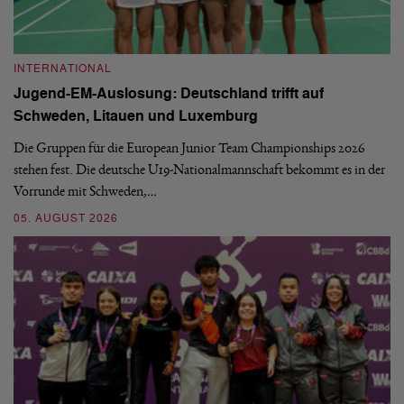
INTERNATIONAL
I
Jugend-EM-Auslosung: Deutschland trifft auf
B
Schweden, Litauen und Luxemburg
S
Die Gruppen für die European Junior Team Championships 2026
De
stehen fest. Die deutsche U19-Nationalmannschaft bekommt es in der
ve
Vorrunde mit Schweden,…
gr
05. AUGUST 2026
03