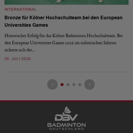
INTERNATIONAL
I
Bronze für Kölner Hochschulteam bei den European
N
Universities Games
i
Historischer Erfolg für das Kölner Badminton Hochschulteam: Bei
Me
den European Universities Games 2026 im italienischen Salerno
Tu
sicherte sich die…
ke
30. JULI 2026
23