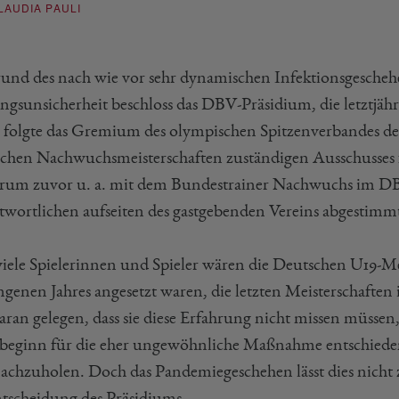
LAUDIA PAULI
und des nach wie vor sehr dynamischen Infektionsgesche
ngsunsicherheit beschloss das DBV-Präsidium, die letztjähr
 folgte das Gremium des olympischen Spitzenverbandes de
chen Nachwuchsmeisterschaften zuständigen Ausschusses f
rum zuvor u. a. mit dem Bundestrainer Nachwuchs im DB
twortlichen aufseiten des gastgebenden Vereins abgestimmt
viele Spielerinnen und Spieler wären die Deutschen U19-M
ngenen Jahres angesetzt waren, die letzten Meisterschafte
daran gelegen, dass sie diese Erfahrung nicht missen müsse
sbeginn für die eher ungewöhnliche Maßnahme entschieden,
nachzuholen. Doch das Pandemiegeschehen lässt dies nicht
ntscheidung des Präsidiums.