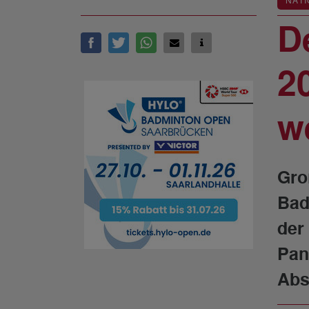
NATI
D
2
w
Gro
Bad
der
Pan
Abs