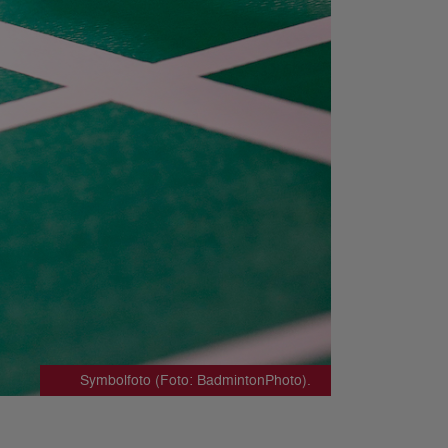
Symbolfoto (Foto: BadmintonPhoto).