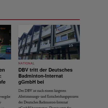
NATIONAL
en
DBV tritt der Deutsches
NATIONAL
:
Badminton-Internat
Stellenauss
pfe
gGmbH bei
Sportdirekt
Der DBV ist nach einem längeren
Der Deutsche Badm
Abstimmungs- und Entscheidungsprozess
vergibt
nächstmöglichen Ze
der Deutsches Badminton-Internat
7
beziehungsweise e
gGmbH beigetreten. Damit setzt der…