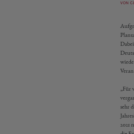
VON C
Aufgr
Planu
Dabei
Deuts
wiede
Veran
„Für 
verga
sehr 
Jahre
2021 
die E