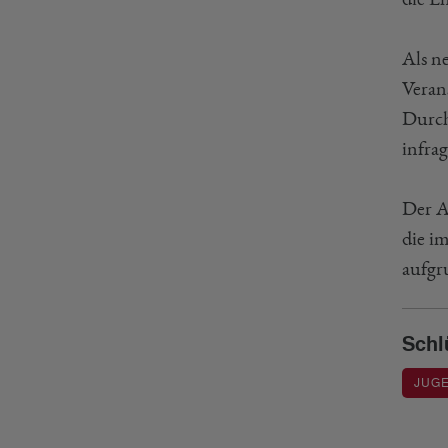
Als n
Veran
Durch
infrag
Der A
die i
aufgr
Schl
JUG