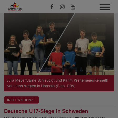
Julia Meyer/Jarne Schlevoigt und Karim Krehemeier/Kenneth
Neumann siegten in Uppsala (Foto: DBV)
INTERNATIONAL
Deutsche U17-Siege in Schweden