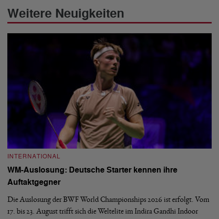
Weitere Neuigkeiten
INTERNATIONAL
I
WM-Auslosung: Deutsche Starter kennen ihre
B
Auftaktgegner
U
d
Die Auslosung der BWF World Championships 2026 ist erfolgt. Vom
Hi
17. bis 23. August trifft sich die Weltelite im Indira Gandhi Indoor
de