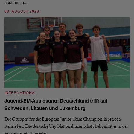
Stadium in…
si
06. AUGUST 2026
30
INTERNATIONAL
I
Jugend-EM-Auslosung: Deutschland trifft auf
B
Schweden, Litauen und Luxemburg
S
Die Gruppen für die European Junior Team Championships 2026
De
stehen fest. Die deutsche U19-Nationalmannschaft bekommt es in der
ve
Vorrunde mit Schweden,…
gr