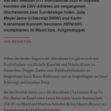
Bei den Swedish U17 International 2020 in Uppsala
konnten die DBV-Athleten am vergangenen
Wochenende zwei Turniersiege holen. Julia
Meyer/Jarne Schlevoigt (NRW) und Karim
Krehemeier/Kenneth Neumann (NRW/HH)
triumphierten im Mixed bzw. Jungendoppel.
VON REDAKTION
Neben den beiden Siegen in der Altersklasse U17 gab es noch eine
Finalteilnahme von Michelle Kanschik und Nikolas Klauer im
Gemischten Doppel. Zudem zwei Halbfinalteilnahmen im
Jungeneinzel durch Karim Krehemeier und im Jungendoppel mit Jarne
Schlevoigt und Jonathan Dresp.
Bei den Swedish Junior 2020 der Altersklasse U19 konnten
Kian-Yu
Oei
(Berlin) im Einzel sowie
Leona Michalski
/Aaron Sonnenschein
(NRW) im Mixed und Matthias Schnabel/Kilian Maurer (Bayern) im
Jungendoppel das Halbfinale erreichen.