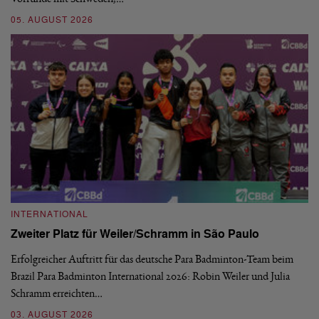
05. AUGUST 2026
03
INTERNATIONAL
I
Zweiter Platz für Weiler/Schramm in São Paulo
D
Erfolgreicher Auftritt für das deutsche Para Badminton-Team beim
Di
Brazil Para Badminton International 2026: Robin Weiler und Julia
de
Schramm erreichten…
Gl
03. AUGUST 2026
28