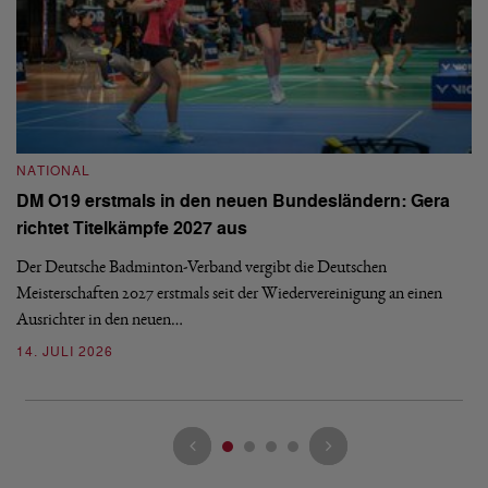
NATIONAL
N
DM O19 erstmals in den neuen Bundesländern: Gera
E
richtet Titelkämpfe 2027 aus
Mi
Der Deutsche Badminton-Verband vergibt die Deutschen
Mo
Meisterschaften 2027 erstmals seit der Wiedervereinigung an einen
de
Ausrichter in den neuen…
08
14. JULI 2026