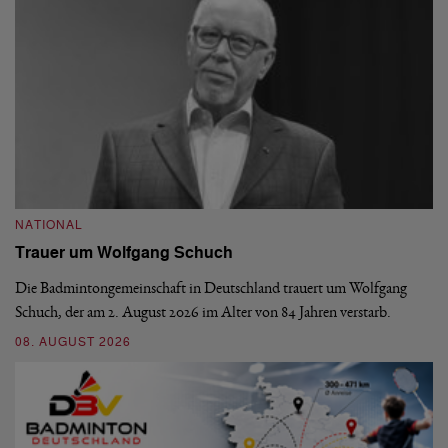
NATIONAL
N
Trauer um Wolfgang Schuch
D
b
Die Badmintongemeinschaft in Deutschland trauert um Wolfgang
Schuch, der am 2. August 2026 im Alter von 84 Jahren verstarb.
De
En
08. AUGUST 2026
be
09