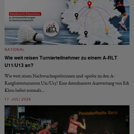
NATIONAL
Wie weit reisen Turnierteilnehmer zu einem A-RLT
N
U11/U13 an?
S
Wie weit reisen Nachwuchsspielerinnen und -spieler zu den A-
Ranglistenturnieren U11/U13? Eine datenbasierte Auswertung von Edi
De
Klein liefert erstmals…
nä
ei
17. JULI 2026
09