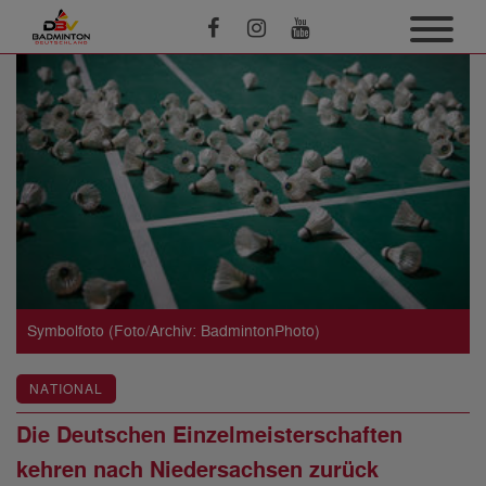
Symbolfoto (Foto/Archiv: BadmintonPhoto)
NATIONAL
Die Deutschen Einzelmeisterschaften
kehren nach Niedersachsen zurück