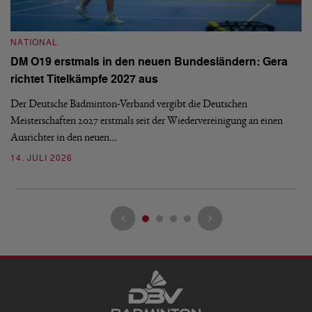
NATIONAL
N
DM O19 erstmals in den neuen Bundesländern: Gera
E
richtet Titelkämpfe 2027 aus
Mi
Der Deutsche Badminton-Verband vergibt die Deutschen
Mo
Meisterschaften 2027 erstmals seit der Wiedervereinigung an einen
de
Ausrichter in den neuen…
08
14. JULI 2026