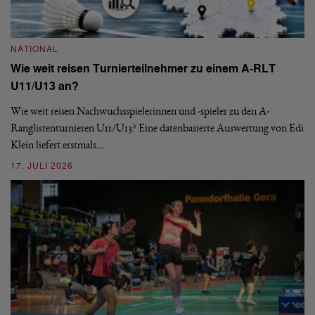
NATIONAL
Wie weit reisen Turnierteilnehmer zu einem A-RLT
N
U11/U13 an?
S
Wie weit reisen Nachwuchsspielerinnen und -spieler zu den A-
Ranglistenturnieren U11/U13? Eine datenbasierte Auswertung von Edi
De
Klein liefert erstmals…
nä
ei
17. JULI 2026
09