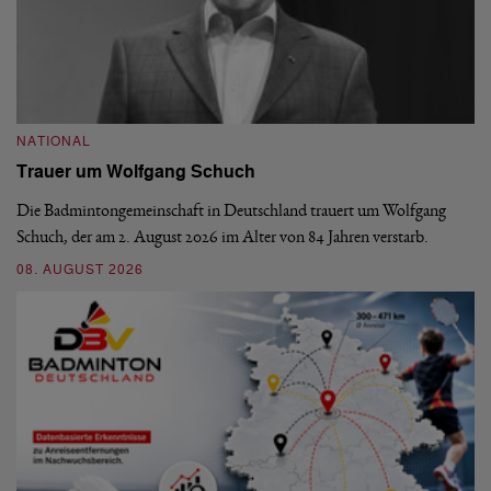
NATIONAL
N
Trauer um Wolfgang Schuch
D
b
Die Badmintongemeinschaft in Deutschland trauert um Wolfgang
Schuch, der am 2. August 2026 im Alter von 84 Jahren verstarb.
De
En
08. AUGUST 2026
be
09