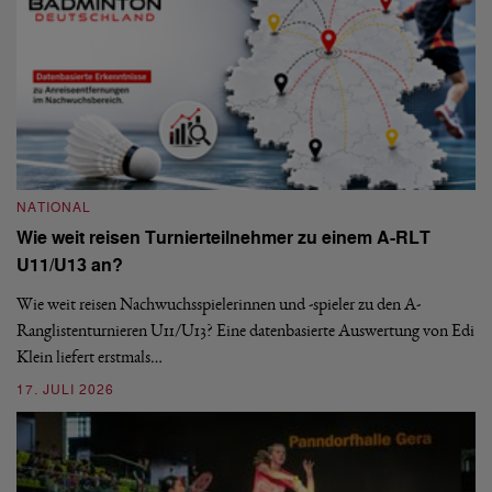
NATIONAL
Wie weit reisen Turnierteilnehmer zu einem A-RLT
N
U11/U13 an?
S
Wie weit reisen Nachwuchsspielerinnen und -spieler zu den A-
Ranglistenturnieren U11/U13? Eine datenbasierte Auswertung von Edi
De
Klein liefert erstmals…
nä
ei
17. JULI 2026
09