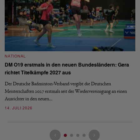
NATIONAL
N
DM O19 erstmals in den neuen Bundesländern: Gera
E
richtet Titelkämpfe 2027 aus
Mi
Der Deutsche Badminton-Verband vergibt die Deutschen
Mo
Meisterschaften 2027 erstmals seit der Wiedervereinigung an einen
de
Ausrichter in den neuen…
08
14. JULI 2026