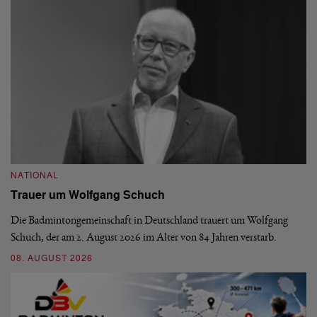
NATIONAL
N
Trauer um Wolfgang Schuch
D
b
Die Badmintongemeinschaft in Deutschland trauert um Wolfgang
Schuch, der am 2. August 2026 im Alter von 84 Jahren verstarb.
De
En
08. AUGUST 2026
be
09