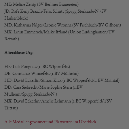
ME: Meline Zeisig (SV Berliner Brauereien)
JD: Rafe Kenji Braach/Felix Schütt (Spvgg.Sterkrade-N./SV
Harkenbleck)
MD: Katharina Nilges/Leonie Wronna (SV Fischbach/BV Gifhorn)
MX: Linus Emmerich/Maike Iffland (Union Lüdinghausen/TV
Refrath)
Altersklasse U19:
HE: Luis Pongratz (1. BC Wipperfeld)
DE: Constanze Winnefeld (1.BV Mülheim)
HD: David Eckerlin/Simon Krax (1.BC Wipperfeld/1. BV Maintal)
DD: Cara Siebrecht/Marie Sophie Stern (1.BV
Mülheim/Spvgg.Sterkrade-N.)
MX: David Eckerlin/Amelie Lehmann (1.BC Wipperfeld/TSV
Trittau)
Alle Medaillengewinner und Platzierten im Überblick
.