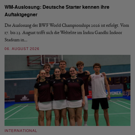
WM-Auslosung: Deutsche Starter kennen ihre
B
Auftaktgegner
U
d
Die Auslosung der BWF World Championships 2026 ist erfolgt. Vom
Hi
17. bis 23. August trifft sich die Weltelite im Indira Gandhi Indoor
de
Stadium in…
si
06. AUGUST 2026
30
INTERNATIONAL
I