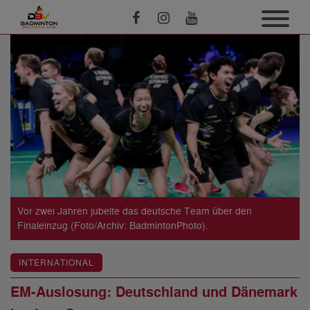
Vor zwei Jahren jubelte das deutsche Team über den
Finaleinzug (Foto/Archiv: BadmintonPhoto).
INTERNATIONAL
EM-Auslosung: Deutschland und Dänemark