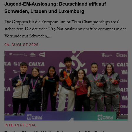
Jugend-EM-Auslosung: Deutschland trifft auf
B
Schweden, Litauen und Luxemburg
S
Die Gruppen für die European Junior Team Championships 2026
De
stehen fest. Die deutsche U19-Nationalmannschaft bekommt es in der
ve
Vorrunde mit Schweden,…
gr
05. AUGUST 2026
03
INTERNATIONAL
I