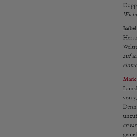
Doppe
Wicht
Isabel
Hertt
Weltr
auf s
einfa
Mark
Lamsf
von 3
Denno
unzuf
erwar
gemei