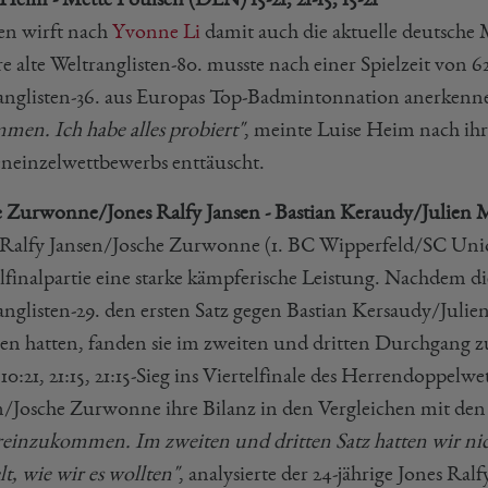
en wirft nach
Yvonne Li
damit auch die aktuelle deutsche 
re alte Weltranglisten-80. musste nach einer Spielzeit von 62
anglisten-36. aus Europas Top-Badmintonnation anerkenn
men. Ich habe alles probiert"
, meinte Luise Heim nach ih
einzelwettbewerbs enttäuscht.
e Zurwonne/Jones Ralfy Jansen - Bastian Keraudy/Julien Mai
 Ralfy Jansen/Josche Zurwonne (1. BC Wipperfeld/SC Uni
lfinalpartie eine starke kämpferische Leistung. Nachdem 
anglisten-29. den ersten Satz gegen Bastian Kersaudy/Julien
ren hatten, fanden sie im zweiten und dritten Durchgang z
10:21, 21:15, 21:15-Sieg ins Viertelfinale des Herrendoppel
n/Josche Zurwonne ihre Bilanz in den Vergleichen mit den 
 reinzukommen. Im zweiten und dritten Satz hatten wir ni
lt, wie wir es wollten"
, analysierte der 24-jährige Jones Ralf