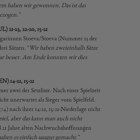
dem haben wir gewonnen. Das ist das
gezogen."
BUL)
21-23, 22-20, 15-21
lgarinnen Stoeva/Stoeva (Nummer 13 der
ei Sätzen. "
Wir haben zweieinhalb Sätze
gar besser. Am Ende konnten wir dies
.
DEN)
14-21, 15-21
 zwei der Setzliste. Nach einer Spielzeit
t unerwartet als Sieger vom Spielfeld.
) nach ihrer 14:21, 15:21-Niederlage nicht
piel, aber das kann man auch nicht
d 21 Jahre alten Nachwuchshoffnungen
haben es einfach saugut gemacht."