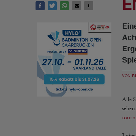
E
Ein
Ach
Erg
Spie
VON R
Alle 
sehen
tourn
Luise