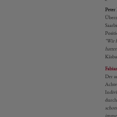
Peter
Überr
Saarb
Positi
"Wir 
hatten
Käsba
Fabia
Der a
Achtel
Indiv
durch
schon
immer