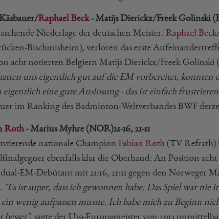
 Käsbauer/
Raphael Beck
- Matijs Dierickx/Freek Golinski (B
aschende Niederlage der deutschen Meister.
Raphael Beck
rücken-Bischmisheim), verloren das erste Aufeinandertreffe
on acht notierten Belgiern Matijs Dierickx/Freek Golinski (W
hatten uns eigentlich gut auf die EM vorbereitet, konnten d
 eigentlich eine gute Auslosung - das ist einfach frustriere
uer im Ranking des Badminton-Weltverbandes BWF derzeit 
n Roth
- Marius Myhre (NOR)
21-16, 21-11
mtierende nationale Champion
Fabian Roth
(TV Refrath) 
finalgegner ebenfalls klar die Oberhand: An Position acht not
idual-EM-Debütant mit 21:16, 21:11 gegen den Norweger Ma
.
"Es ist super, dass ich gewonnen habe. Das Spiel war nie 
 ein wenig aufpassen musste. Ich habe mich zu Beginn nicht
 besser"
, sagte der U19-Europameister von 2013 unmittelba