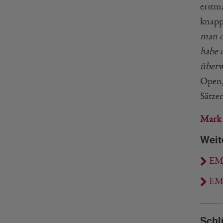
erstm
knap
man d
habe d
überw
Open, 
Sätze
Mark
Weit
EM 2
EM 
Schl