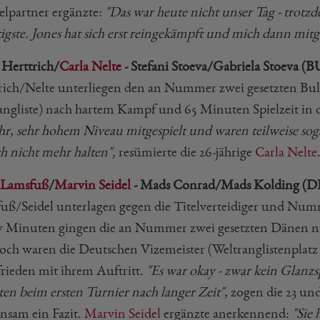
lpartner ergänzte:
"Das war heute nicht unser Tag - trotz
igste. Jones hat sich erst reingekämpft und mich dann mit
 Herttrich/
Carla Nelte
- Stefani Stoeva/Gabriela Stoeva (
rich/Nelte unterliegen den an Nummer zwei gesetzten Bu
angliste) nach hartem Kampf und 65 Minuten Spielzeit in dr
ehr, sehr hohem Niveau mitgespielt und waren teilweise so
ch nicht mehr halten"
, resümierte die 26-jährige
Carla Nelte
 Lamsfuß
/
Marvin Seidel
- Mads Conrad/Mads Kolding (
uß/Seidel unterlagen gegen die Titelverteidiger und Nummer
7 Minuten gingen die an Nummer zwei gesetzten Dänen nich
ch waren die Deutschen Vizemeister (Weltranglistenplatz 74
rieden mit ihrem Auftritt.
"Es war okay - zwar kein Glanzs
ten beim ersten Turnier nach langer Zeit",
zogen die 23 un
nsam ein Fazit.
Marvin Seidel
ergänzte anerkennend:
"Sie 