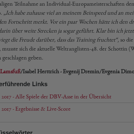
aligen Teilnahme an Individual-Europameisterschaften den E
p.
„Ich habe zuhause viel an meinem Beinspeed und an meiner 
en Fortschritt merkt. Vor ein paar Wochen hätte ich den dr
arin über weite Strecken ja sogar geführt. Klar bin ich jetzt
iegt die Freude darüber, dass das Training fruchtet“
, so di
musste sich die aktuelle Weltranglisten-48. der Schottin (W
n geschlagen geben.
 Lamsfuß
/Isabel Herttrich - Evgenij Dremin/Evgenia Di
erführende Links
017 - Alle Spiele der DBV-Asse in der Übersicht
2017 - Ergebnisse & Live-Score
üsselwörter