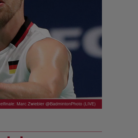
rtelfinale: Marc Zwiebler @BadmintonPhoto (LIVE)