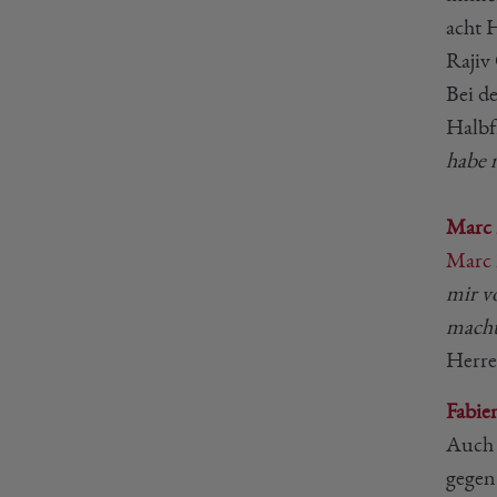
acht 
Rajiv 
Bei d
Halbf
habe n
Marc 
Marc 
mir vo
macht 
Herren
Fabie
Auc
gegen