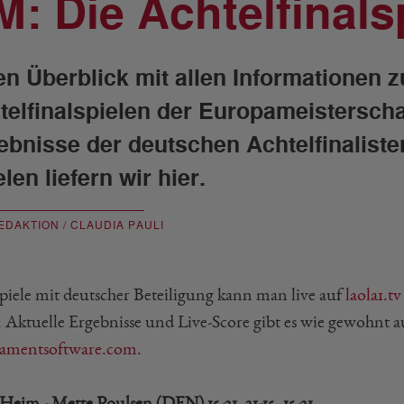
M: Die Achtelfinals
en Überblick mit allen Informationen 
telfinalspielen der Europameisterschaf
ebnisse der deutschen Achtelfinalist
len liefern wir hier.
EDAKTION / CLAUDIA PAULI
Spiele mit deutscher Beteiligung kann man live auf
laola1.tv
. Aktuelle Ergebnisse und Live-Score gibt es wie gewohnt 
amentsoftware.com
.
 Heim - Mette Poulsen (DEN)
15-21, 21-15, 15-21