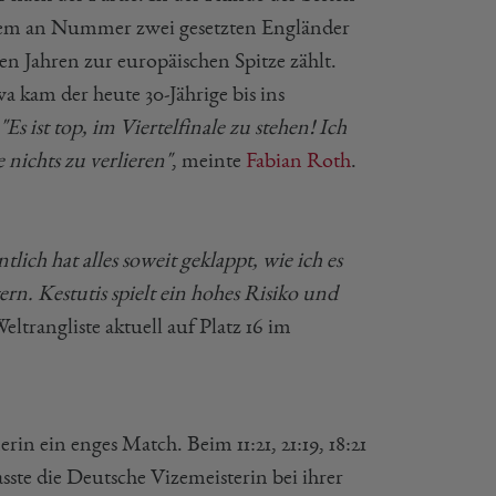
 dem an Nummer zwei gesetzten Engländer
len Jahren zur europäischen Spitze zählt.
a kam der heute 30-Jährige bis ins
"Es ist top, im Viertelfinale zu stehen! Ich
 nichts zu verlieren"
, meinte
Fabian Roth
.
ntlich hat alles soweit geklappt, wie ich es
ern. Kestutis spielt ein hohes Risiko und
eltrangliste aktuell auf Platz 16 im
rin ein enges Match. Beim 11:21, 21:19, 18:21
ste die Deutsche Vizemeisterin bei ihrer