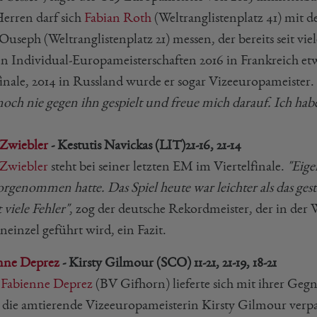
Herren darf sich
Fabian Roth
(Weltranglistenplatz 41) mit
Ouseph (Weltranglistenplatz 21) messen, der bereits seit vie
en Individual-Europameisterschaften 2016 in Frankreich etw
inale, 2014 in Russland wurde er sogar Vizeeuropameister.
och nie gegen ihn gespielt und freue mich darauf. Ich habe
Zwiebler
- Kestutis Navickas (LIT)
21-16, 21-14
Zwiebler
steht bei seiner letzten EM im Viertelfinale.
"Eige
rgenommen hatte. Das Spiel heute war leichter als das gest
viele Fehler"
, zog der deutsche Rekordmeister, der in der W
einzel geführt wird, ein Fazit.
nne Deprez
- Kirsty Gilmour (SCO)
11-21, 21-19, 18-21
h
Fabienne Deprez
(BV Gifhorn) lieferte sich mit ihrer Gegne
 die amtierende Vizeeuropameisterin Kirsty Gilmour verpas