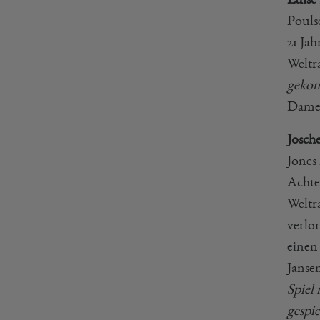
Pouls
21 Jah
Weltr
gekom
Damen
Josch
Jones
Achte
Weltr
verlo
einen 
Janse
Spiel
gespie