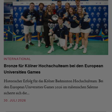
INTERNATIONAL
I
Bronze für Kölner Hochschulteam bei den European
N
Universities Games
i
Historischer Erfolg für das Kölner Badminton Hochschulteam: Bei
Me
den European Universities Games 2026 im italienischen Salerno
Tu
sicherte sich die…
ke
30. JULI 2026
23