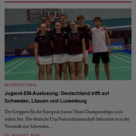
INTERNATIONAL
I
Jugend-EM-Auslosung: Deutschland trifft auf
B
Schweden, Litauen und Luxemburg
S
Die Gruppen für die European Junior Team Championships 2026
De
stehen fest. Die deutsche U19-Nationalmannschaft bekommt es in der
ve
Vorrunde mit Schweden,…
gr
05. AUGUST 2026
03