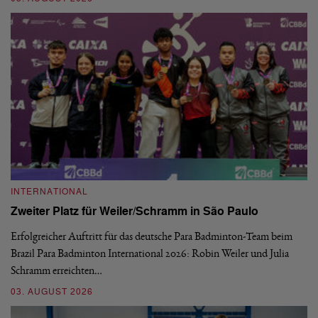
INTERNATIONAL
I
Zweiter Platz für Weiler/Schramm in São Paulo
D
Erfolgreicher Auftritt für das deutsche Para Badminton-Team beim
Di
Brazil Para Badminton International 2026: Robin Weiler und Julia
de
Schramm erreichten…
Gl
03. AUGUST 2026
28