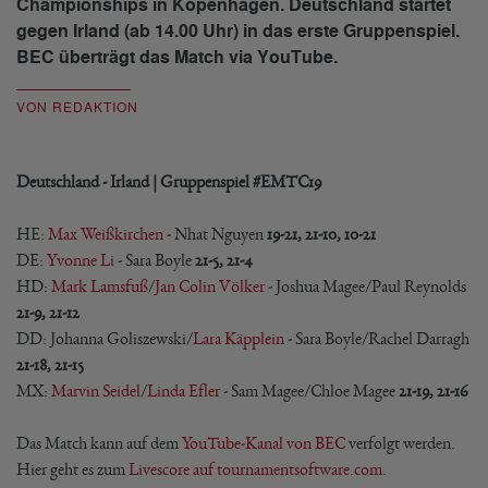
Championships in Kopenhagen. Deutschland startet
gegen Irland (ab 14.00 Uhr) in das erste Gruppenspiel.
BEC überträgt das Match via YouTube.
VON REDAKTION
Deutschland - Irland | Gruppenspiel #EMTC19
HE:
Max Weißkirchen
- Nhat Nguyen
19-21, 21-10, 10-21
DE:
Yvonne Li
- Sara Boyle
21-5, 21-4
HD:
Mark Lamsfuß
/
Jan Colin Völker
- Joshua Magee/Paul Reynolds
21-9, 21-12
DD: Johanna Goliszewski/
Lara Käpplein
- Sara Boyle/Rachel Darragh
21-18, 21-15
MX:
Marvin Seidel
/
Linda Efler
- Sam Magee/Chloe Magee
21-19, 21-16
Das Match kann auf dem
YouTube-Kanal von BEC
verfolgt werden.
Hier geht es zum
Livescore auf tournamentsoftware.com
.