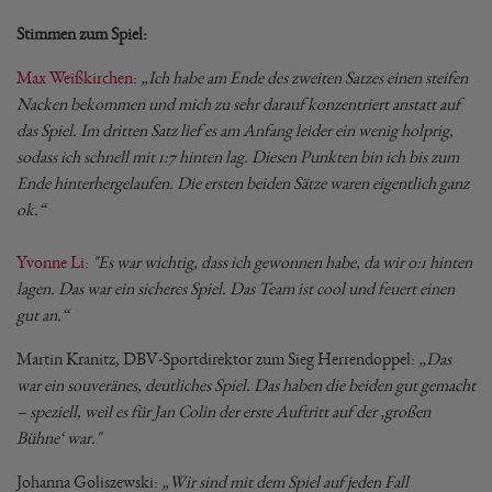
Stimmen zum Spiel:
Max Weißkirchen
:
„Ich habe am Ende des zweiten Satzes einen steifen
Nacken bekommen und mich zu sehr darauf konzentriert anstatt auf
das Spiel. Im dritten Satz lief es am Anfang leider ein wenig holprig,
sodass ich schnell mit 1:7 hinten lag. Diesen Punkten bin ich bis zum
Ende hinterhergelaufen. Die ersten beiden Sätze waren eigentlich ganz
ok.“
Yvonne Li
:
"Es war wichtig, dass ich gewonnen habe, da wir 0:1 hinten
lagen. Das war ein sicheres Spiel. Das Team ist cool und feuert einen
gut an.“
Martin Kranitz, DBV-Sportdirektor zum Sieg Herrendoppel:
„Das
war ein souveränes, deutliches Spiel. Das haben die beiden gut gemacht
– speziell, weil es für Jan Colin der erste Auftritt auf der ‚großen
Bühne‘ war."
Johanna Goliszewski:
„Wir sind mit dem Spiel auf jeden Fall