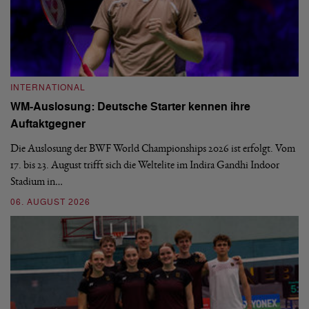
INTERNATIONAL
I
WM-Auslosung: Deutsche Starter kennen ihre
B
Auftaktgegner
U
d
Die Auslosung der BWF World Championships 2026 ist erfolgt. Vom
Hi
17. bis 23. August trifft sich die Weltelite im Indira Gandhi Indoor
de
Stadium in…
si
06. AUGUST 2026
30