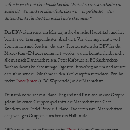
zufriedener als mit dem Finale bei den Deutschen Meisterschaften in
Bielefeld. Wir sind vor allem froh, dass wir – ungefährdet – den
dritten Punkt für die Mannschaft holen konnten.“
Das DBV-Team reiste am Montag in die dänische Hauptstadt und hat
bereits zwei Trainingseinheiten absolviert. Von den insgesamt zwölf
Spielerinnen und Spielern, die am 5. Februar seitens des DBV für die
Mixed-Team-EM 2019 nominiert worden waren, konnten leider nicht
alle mit nach Dänemark reisen: Peter Käsbauer (1. BC Saarbrücken-
Bischmisheim) knickte wenige Tage vor Turnierbeginn um und musste
daraufhin auf die Teilnahme an den Titelkämpfen verzichten. Für ihn
rückte
Jones Jansen
(1. BC Wipperfeld) in die Mannschaft.
Deutschland wurde mit Irland, England und Russland in eine Gruppe
gelost. Im ersten Gruppenspiel trifft die Mannschaft von Chef-
Bundestrainer Detlef Poste auf Irland. Die ersten zwei Mannschaften
der jeweiligen Gruppen erreichen das Halbfinale.
"Wir haben eine gute Stimmung im
Team
. Unsere Gruppengegner