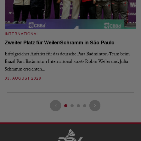
INTERNATIONAL
I
Zweiter Platz für Weiler/Schramm in São Paulo
D
Erfolgreicher Auftritt für das deutsche Para Badminton-Team beim
Di
Brazil Para Badminton International 2026: Robin Weiler und Julia
de
Schramm erreichten…
Gl
03. AUGUST 2026
28