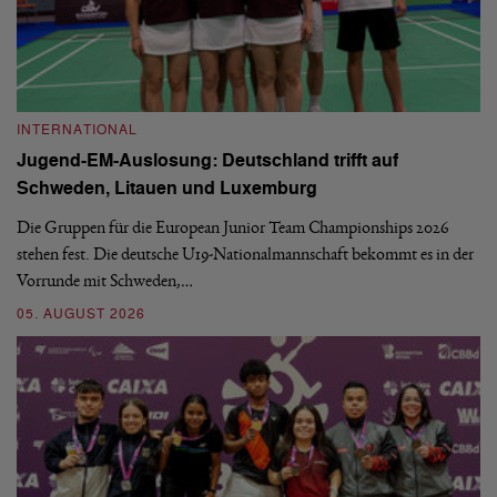
INTERNATIONAL
I
Jugend-EM-Auslosung: Deutschland trifft auf
B
Schweden, Litauen und Luxemburg
S
Die Gruppen für die European Junior Team Championships 2026
De
stehen fest. Die deutsche U19-Nationalmannschaft bekommt es in der
ve
Vorrunde mit Schweden,…
gr
05. AUGUST 2026
03