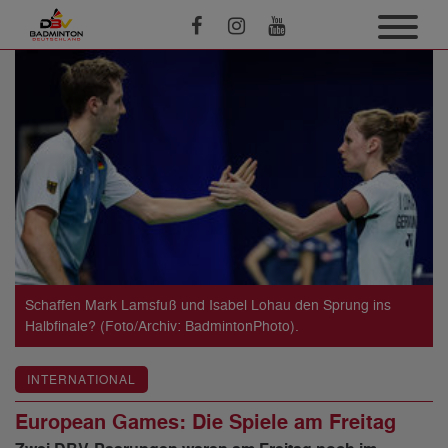
Schaffen Mark Lamsfuß und Isabel Lohau den Sprung ins
Halbfinale? (Foto/Archiv: BadmintonPhoto).
INTERNATIONAL
European Games: Die Spiele am Freitag