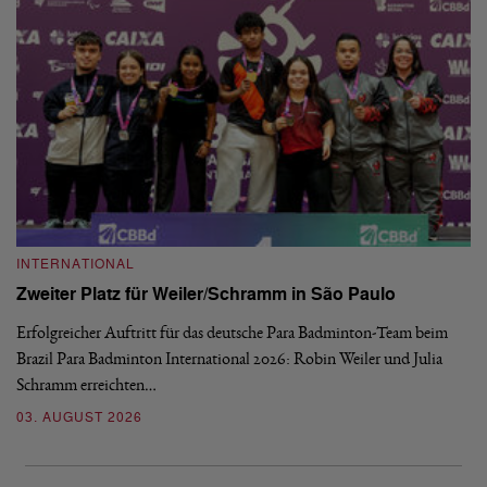
INTERNATIONAL
I
Zweiter Platz für Weiler/Schramm in São Paulo
D
Erfolgreicher Auftritt für das deutsche Para Badminton-Team beim
Di
Brazil Para Badminton International 2026: Robin Weiler und Julia
de
Schramm erreichten…
Gl
03. AUGUST 2026
28