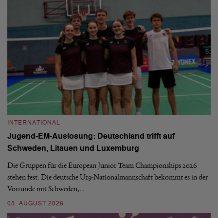
INTERNATIONAL
I
Jugend-EM-Auslosung: Deutschland trifft auf
B
Schweden, Litauen und Luxemburg
S
Die Gruppen für die European Junior Team Championships 2026
De
stehen fest. Die deutsche U19-Nationalmannschaft bekommt es in der
ve
Vorrunde mit Schweden,…
gr
05. AUGUST 2026
03