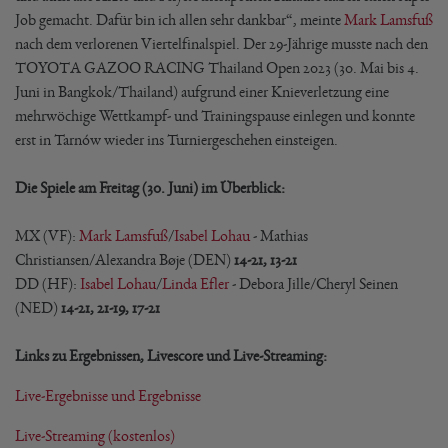
Job gemacht. Dafür bin ich allen sehr dankbar“, meinte
Mark Lamsfuß
nach dem verlorenen Viertelfinalspiel. Der 29-Jährige musste nach den
TOYOTA GAZOO RACING Thailand Open 2023 (30. Mai bis 4.
Juni in Bangkok/Thailand) aufgrund einer Knieverletzung eine
mehrwöchige Wettkampf- und Trainingspause einlegen und konnte
erst in Tarnów wieder ins Turniergeschehen einsteigen.
Die Spiele am Freitag (30. Juni) im Überblick:
MX (VF):
Mark Lamsfuß
/
Isabel Lohau
- Mathias
Christiansen/Alexandra Bøje (DEN)
14-21, 13-21
DD (HF):
Isabel Lohau
/
Linda Efler
- Debora Jille/Cheryl Seinen
(NED)
14-21, 21-19, 17-21
Links zu Ergebnissen, Livescore und Live-Streaming:
Live-Ergebnisse und Ergebnisse
Live-Streaming (kostenlos)