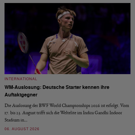
INTERNATIONAL
I
WM-Auslosung: Deutsche Starter kennen ihre
B
Auftaktgegner
U
d
Die Auslosung der BWF World Championships 2026 ist erfolgt. Vom
Hi
17. bis 23. August trifft sich die Weltelite im Indira Gandhi Indoor
de
Stadium in…
si
06. AUGUST 2026
30