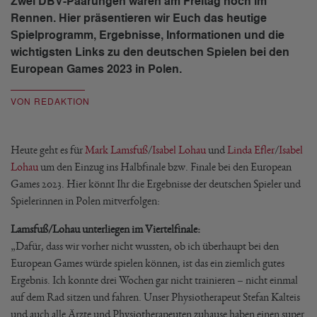
Zwei DBV-Paarungen waren am Freitag noch im
Rennen. Hier präsentieren wir Euch das heutige
Spielprogramm, Ergebnisse, Informationen und die
wichtigsten Links zu den deutschen Spielen bei den
European Games 2023 in Polen.
VON REDAKTION
Heute geht es für
Mark Lamsfuß
/
Isabel Lohau
und
Linda Efler
/
Isabel
Lohau
um den Einzug ins Halbfinale bzw. Finale bei den European
Games 2023. Hier könnt Ihr die Ergebnisse der deutschen Spieler und
Spielerinnen in Polen mitverfolgen:
Lamsfuß/Lohau unterliegen im Viertelfinale:
„Dafür, dass wir vorher nicht wussten, ob ich überhaupt bei den
European Games würde spielen können, ist das ein ziemlich gutes
Ergebnis. Ich konnte drei Wochen gar nicht trainieren – nicht einmal
auf dem Rad sitzen und fahren. Unser Physiotherapeut Stefan Kalteis
und auch alle Ärzte und Physiotherapeuten zuhause haben einen super