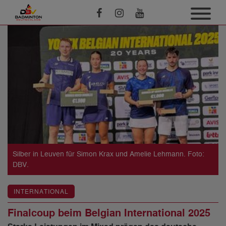
Silber in Leuven für Simon Krax und Amelie Lehmann. Foto:
DBV.
INTERNATIONAL
Finalcoup beim Belgian International 2025