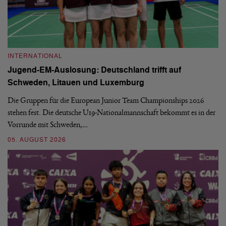
INTERNATIONAL
I
Jugend-EM-Auslosung: Deutschland trifft auf
B
Schweden, Litauen und Luxemburg
S
Die Gruppen für die European Junior Team Championships 2026
De
stehen fest. Die deutsche U19-Nationalmannschaft bekommt es in der
ve
Vorrunde mit Schweden,…
gr
05. AUGUST 2026
03