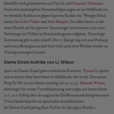
Ebenfalls stark präsentierten sich Patrick und
Franziska Volkmann
.
Nach zwei umkämpften Dreisatzerfolgen zogen sie ins Halbfinale ein,
wo ebenfalls Endstation gegen Espersen/Kudsk war. Weniger Glück
hatten
Jan Colin Völker
und
Stine Küspert
: Sie trafen bereits in der
ersten Runde auf die späteren Turniersieger und mussten nach einer
Verletzung von Völker im Entscheidungssatz aufgeben. Vorsichtige
Entwarnung gab es aber schnell: Der 27-Jährige zog sich eine Prellung
und einen Bluterguss zu und wird wohl nach zwei Wochen wieder ins
Training einsteigen können.
Starke Einzel-Auftritte von Li, Wilson
Auch im Damen-Einzel gab es erfreuliche Resultate.
Yvonne Li
spielte
sich souverän ohne Satzverlust ins Halbfinale, ehe sie der Taiwanesin
Peng Yu Wei in zwei Sätzen unterlag (16:21, 14:21).
Miranda Wilson
überzeugte mit einem Viertelfinaleinzug und sorgte mit ihrem klaren
21:7, 21:17-Erfolg über die ungarische EM-Bronzemedaillengewinnerin
Vivien Sandorhazi für ein sportliches Ausrufezeichen.
Im Herren-Einzel gelang Kian Yu-Oei der Sprung in Runde 2.