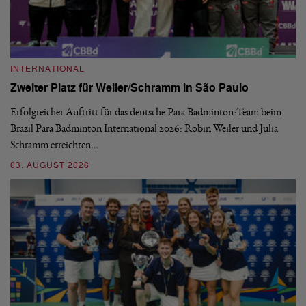
INTERNATIONAL
I
Zweiter Platz für Weiler/Schramm in São Paulo
D
Erfolgreicher Auftritt für das deutsche Para Badminton-Team beim
Di
Brazil Para Badminton International 2026: Robin Weiler und Julia
de
Schramm erreichten…
Gl
03. AUGUST 2026
28