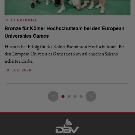
INTERNATIONAL
I
Bronze für Kölner Hochschulteam bei den European
N
Universities Games
i
Historischer Erfolg für das Kölner Badminton Hochschulteam: Bei
Me
den European Universities Games 2026 im italienischen Salerno
Tu
sicherte sich die…
ke
30. JULI 2026
23