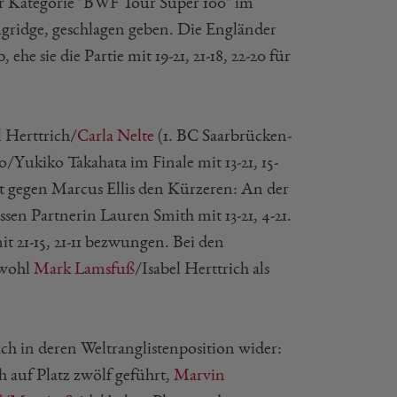
er Kategorie "BWF Tour Super 100" im
ngridge, geschlagen geben. Die Engländer
e sie die Partie mit 19-21, 21-18, 22-20 für
 Herttrich/
Carla Nelte
(1. BC Saarbrücken-
ukiko Takahata im Finale mit 13-21, 15-
 gegen Marcus Ellis den Kürzeren: An der
ssen Partnerin Lauren Smith mit 13-21, 4-21.
t 21-15, 21-11 bezwungen. Bei den
owohl
Mark Lamsfuß
/Isabel Herttrich als
uch in deren Weltranglistenposition wider:
h auf Platz zwölf geführt,
Marvin