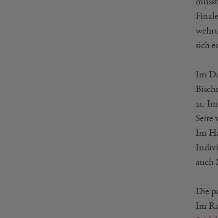
musst
Final
wehrte
sich e
Im Da
Bisch
21. I
Seite 
Im Ha
Indiv
auch 
Die p
Im Ra