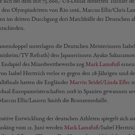
e sich bei dem mit 75.000,- US-Dollar dotierten Turnier d
e den Olympiadritten von Rio 2016, Marcus Ellis/Chris La
n im dritten Durchgang drei Matchbälle der Deutschen ab, eh
ntschieden.
mendoppel unterlagen die Deutschen Meisterinnen Isabel
misheim/TV Refrath) den Japanerinnen Ayako Sakuramoto/Y
m Endspiel des Mixedwettbewerbs zog
Mark Lamsfuß
erneut
von Isabel Herttrich verlor er gegen den 28-Jährigen und de
lbfinale hatten die Engländer
Marvin Seidel
/
Linda Efler
mi
idual-Europameisterschaften 2018 in Spanien gewannen s
Marcus Ellis/Lauren Smith die Bronzemedaille.
ositive Entwicklung der deutschen Athleten spiegelt sich a
nking vom 21. Juni werden
Mark Lamsfuß
/Isabel Herttric