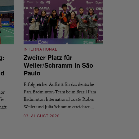
INTERNATIONAL
g:
Zweiter Platz für
INTERNATIONAL
Weiler/Schramm in São
Bronze für 
nd
Paulo
den Europea
Erfolgreicher Auftritt für das deutsche
Historischer Erfol
Para Badminton-Team beim Brazil Para
ior
Bei den European U
Badminton International 2026: Robin
est.
Salerno sicherte sic
Weiler und Julia Schramm erreichten…
haft
30. JULI 2026
03. AUGUST 2026