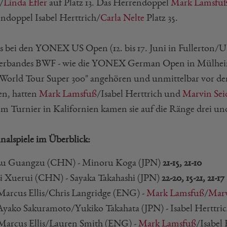
/
Linda Efler
auf Platz 13. Das Herrendoppel
Mark Lamsfu
doppel Isabel Herttrich/
Carla Nelte
Platz 35.
ts bei den YONEX US Open (12. bis 17. Juni in Fullerton/
erbandes BWF - wie die YONEX German Open in Mülheim
orld Tour Super 300" angehören und unmittelbar vor 
n, hatten
Mark Lamsfuß
/Isabel Herttrich und
Marvin Sei
em Turnier in Kalifornien kamen sie auf die Ränge drei un
inalspiele im Überblick:
u Guangzu (CHN) - Minoru Koga (JPN)
21-15, 21-10
i Xuerui (CHN) - Sayaka Takahashi (JPN)
22-20, 15-21, 21-17
arcus Ellis/Chris Langridge (ENG) -
Mark Lamsfuß
/
Marv
yako Sakuramoto/Yukiko Takahata (JPN) - Isabel Herttri
arcus Ellis/Lauren Smith (ENG) -
Mark Lamsfuß
/Isabel