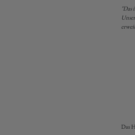
"Das i
Unser
erweit
Das H