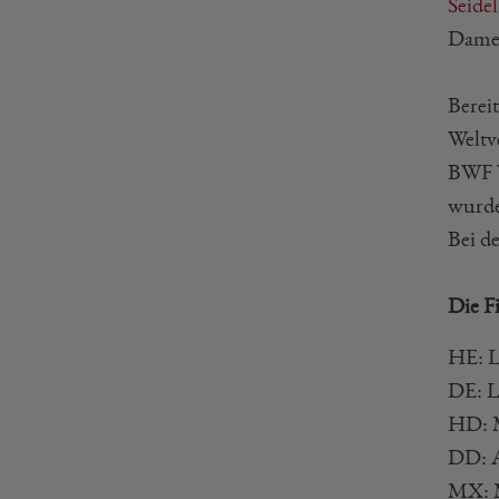
Seidel
Damen
Berei
Weltv
BWF W
wurde
Bei d
Die F
HE: L
DE: L
HD: M
DD: A
MX: M