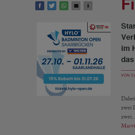
F
Sta
Ver
im 
das
VON C
Dabei
zwei D
zwei.
Marvi