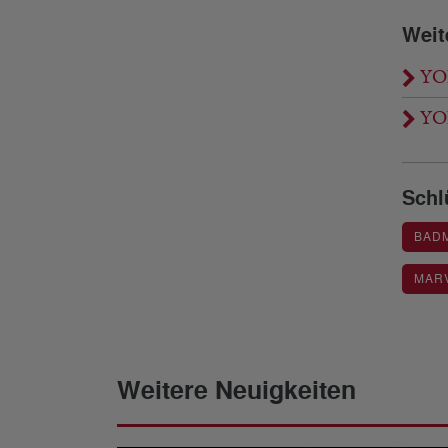
Weit
YON
YON
Schl
BAD
MARV
Weitere Neuigkeiten