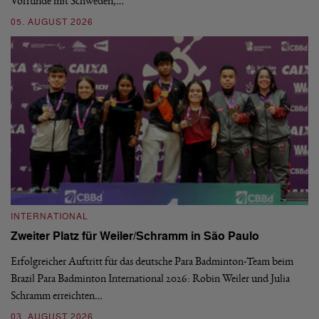
Vorrunde mit Schweden,…
gr
05. AUGUST 2026
03
INTERNATIONAL
I
Zweiter Platz für Weiler/Schramm in São Paulo
D
Erfolgreicher Auftritt für das deutsche Para Badminton-Team beim
Di
Brazil Para Badminton International 2026: Robin Weiler und Julia
de
Schramm erreichten…
Gl
03. AUGUST 2026
28