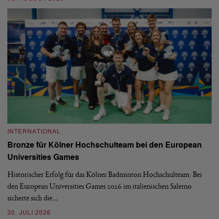
INTERNATIONAL
I
Bronze für Kölner Hochschulteam bei den European
N
Universities Games
i
Historischer Erfolg für das Kölner Badminton Hochschulteam: Bei
Me
den European Universities Games 2026 im italienischen Salerno
Tu
sicherte sich die…
ke
30. JULI 2026
23