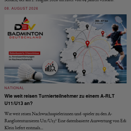
En
08. AUGUST 2026
be
09
NATIONAL
Wie weit reisen Turnierteilnehmer zu einem A-RLT
N
U11/U13 an?
S
Wie weit reisen Nachwuchsspielerinnen und -spieler zu den A-
Ranglistenturnieren U11/U13? Eine datenbasierte Auswertung von Edi
De
Klein liefert erstmals…
nä