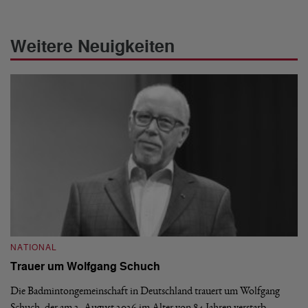
Weitere Neuigkeiten
NATIONAL
N
Trauer um Wolfgang Schuch
D
b
Die Badmintongemeinschaft in Deutschland trauert um Wolfgang
Schuch, der am 2. August 2026 im Alter von 84 Jahren verstarb.
De