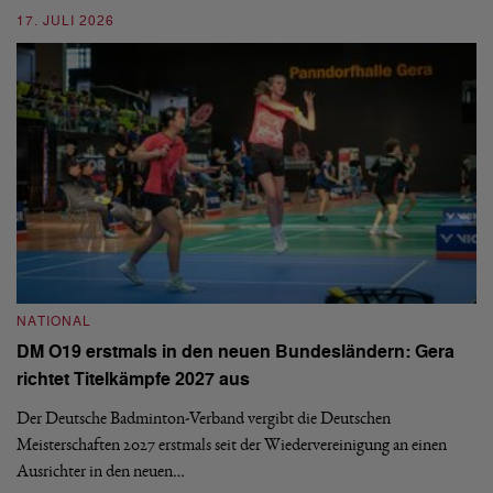
ei
17. JULI 2026
09
NATIONAL
N
DM O19 erstmals in den neuen Bundesländern: Gera
E
richtet Titelkämpfe 2027 aus
Mi
Der Deutsche Badminton-Verband vergibt die Deutschen
Mo
Meisterschaften 2027 erstmals seit der Wiedervereinigung an einen
de
Ausrichter in den neuen…