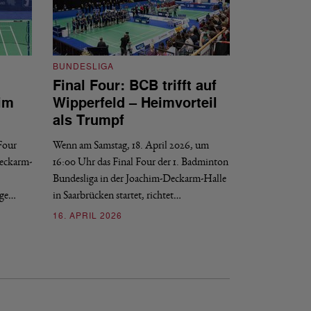
BUNDESLIGA
Final Four: BCB trifft auf
BUNDESLIGA
im
Wipperfeld – Heimvorteil
Final Four: W
als Trumpf
Revanche
 Four
Wenn am Samstag, 18. April 2026, um
Wenn am Samstag, 1
Deckarm-
16:00 Uhr das Final Four der 1. Badminton
der 1. Badminton B
Bundesliga in der Joachim-Deckarm-Halle
Saarbrücken startet
nge…
in Saarbrücken startet, richtet…
16. APRIL 2026
16. APRIL 2026