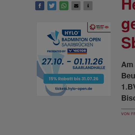
H
g
S
Am 
Beu
1.B
Bis
VON F