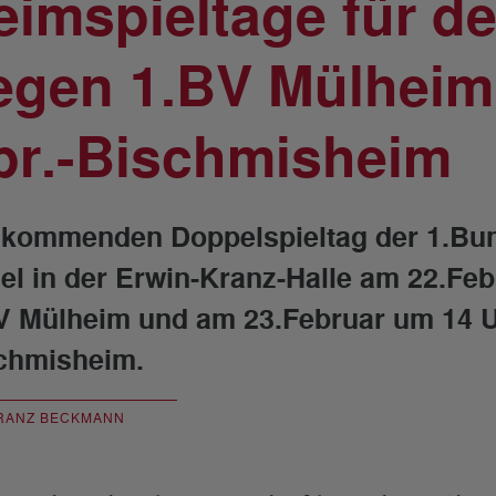
eimspieltage für d
egen 1.BV Mülheim
br.-Bischmisheim
kommenden Doppelspieltag der 1.Bunde
el in der Erwin-Kranz-Halle am 22.Fe
V Mülheim und am 23.Februar um 14 Uh
chmisheim.
RANZ BECKMANN