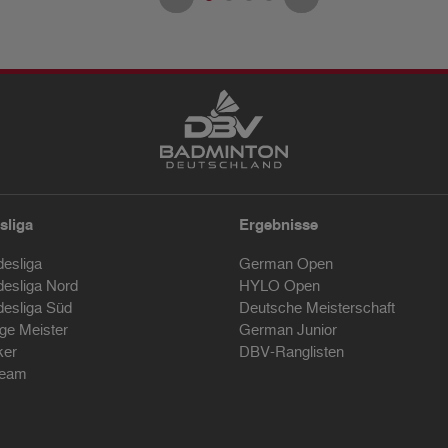
sliga
Ergebnisse
desliga
German Open
desliga Nord
HYLO Open
desliga Süd
Deutsche Meisterschaft
ige Meister
German Junior
ker
DBV-Ranglisten
ream