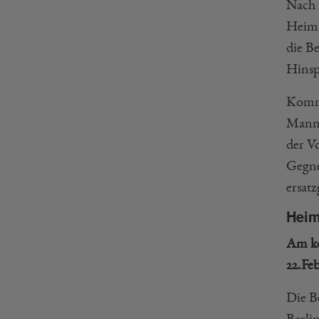
Nach 1
Heims
die B
Hinspi
Komme
Manns
der V
Gegne
ersat
Heim
Am ko
22.Fe
Die B
Berli