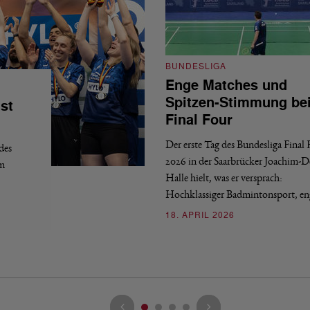
BUNDESLIGA
Enge Matches und
Spitzen-Stimmung be
st
Final Four
Der erste Tag des Bundesliga Final
des
2026 in der Saarbrücker Joachim-
em
Halle hielt, was er versprach:
Hochklassiger Badmintonsport, e
18. APRIL 2026