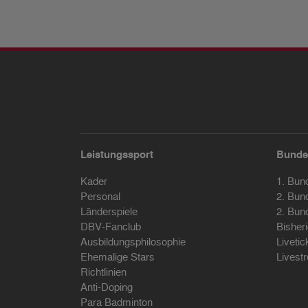
Leistungssport
Bunde
Kader
1. Bun
Personal
2. Bun
Länderspiele
2. Bun
DBV-Fanclub
Bisher
Ausbildungsphilosophie
Livetic
Ehemalige Stars
Livest
Richtlinien
Anti-Doping
Para Badminton