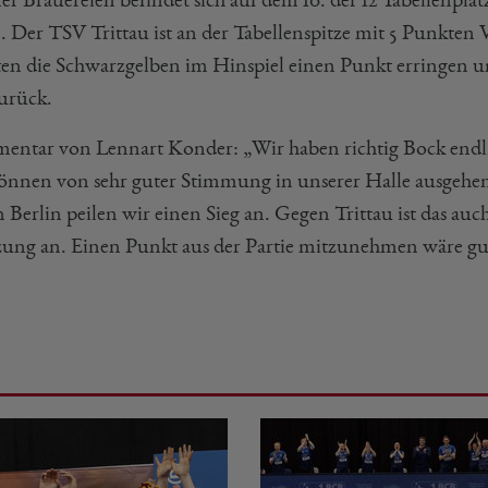
n. Der TSV Trittau ist an der Tabellenspitze mit 5 Punkten 
en die Schwarzgelben im Hinspiel einen Punkt erringen un
zurück.
ntar von Lennart Konder: „Wir haben richtig Bock endli
önnen von sehr guter Stimmung in unserer Halle ausgehen
 Berlin peilen wir einen Sieg an. Gegen Trittau ist das au
zung an. Einen Punkt aus der Partie mitzunehmen wäre gu