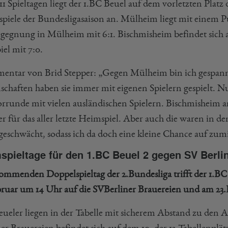
1 Spieltagen liegt der 1.BC Beuel auf dem vorletzten Platz 
piele der Bundesligasaison an. Mülheim liegt mit einem
egegnung in Mülheim mit 6:1. Bischmisheim befindet sich
el mit 7:0.
ntar von Brid Stepper: „Gegen Mülheim bin ich gespannt,
chaften haben sie immer mit eigenen Spielern gespielt. N
orrunde mit vielen ausländischen Spielern. Bischmisheim a
r für das aller letzte Heimspiel. Aber auch die waren in de
zgeschwächt, sodass ich da doch eine kleine Chance auf zum
spieltage für den 1.BC Beuel 2 gegen SV Berli
mmenden Doppelspieltag der 2.Bundesliga trifft der 1.BC
bruar um 14 Uhr auf die SV
Berliner Brauereien und am 23.
eueler liegen in der Tabelle mit sicherem Abstand zu den A
ner Brauereien befindet sich auf dem 10. der 12 Tabellenpl