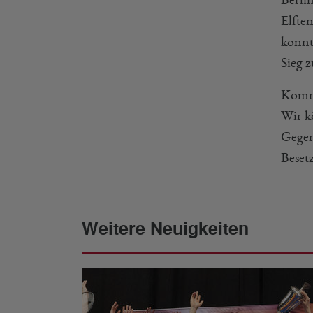
Elfte
konnt
Sieg 
Komme
Wir k
Gegen
Beset
Weitere Neuigkeiten