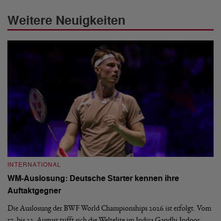
Weitere Neuigkeiten
INTERNATIONAL
I
WM-Auslosung: Deutsche Starter kennen ihre
B
Auftaktgegner
U
d
Die Auslosung der BWF World Championships 2026 ist erfolgt. Vom
Hi
17. bis 23. August trifft sich die Weltelite im Indira Gandhi Indoor
de