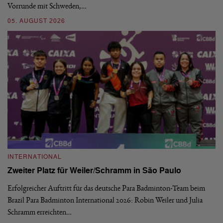
Vorrunde mit Schweden,…
gr
05. AUGUST 2026
03
INTERNATIONAL
I
Zweiter Platz für Weiler/Schramm in São Paulo
D
Erfolgreicher Auftritt für das deutsche Para Badminton-Team beim
Di
Brazil Para Badminton International 2026: Robin Weiler und Julia
de
Schramm erreichten…
Gl