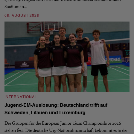
Stadium in…
si
06. AUGUST 2026
30
INTERNATIONAL
I
Jugend-EM-Auslosung: Deutschland trifft auf
B
Schweden, Litauen und Luxemburg
S
Die Gruppen für die European Junior Team Championships 2026
De
stehen fest. Die deutsche U19-Nationalmannschaft bekommt es in der
ve