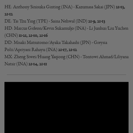
HE: Anthony Sinisuka Ginting (INA) - Kazumasa Sakai (JPN)
21-13,
21-12
DE: Tai Tzu Ying (TPE) - Saina Nehwal (IND)
21-9, 21-13
HD: Marcus Gideon/Kevin Sukamuljo (INA) - Li Junhui/Liu Yuchen
(CHN)
11-21, 21-10, 21-16
DD: Misaki Matsutomo/Ayaka Takahashi (JPN) - Greysia
Polii/Apriyani Rahayu (INA)
21-17, 21-12
MX: Zheng Siwei/Huang Yaqiong (CHN) - Tontowi Ahmad/Liliyana
Natsir (INA)
21-14, 21-11