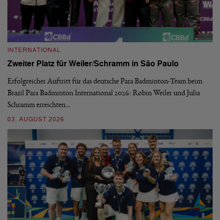
INTERNATIONAL
I
Zweiter Platz für Weiler/Schramm in São Paulo
D
Erfolgreicher Auftritt für das deutsche Para Badminton-Team beim
Di
Brazil Para Badminton International 2026: Robin Weiler und Julia
de
Schramm erreichten…
Gl
03. AUGUST 2026
28