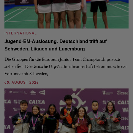
INTERNATIONAL
I
Jugend-EM-Auslosung: Deutschland trifft auf
B
Schweden, Litauen und Luxemburg
S
Die Gruppen für die European Junior Team Championships 2026
De
stehen fest. Die deutsche U19-Nationalmannschaft bekommt es in der
ve
Vorrunde mit Schweden,…
gr
05. AUGUST 2026
03