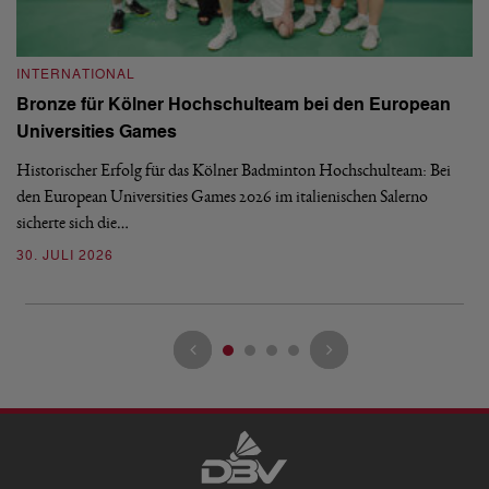
INTERNATIONAL
I
Bronze für Kölner Hochschulteam bei den European
N
Universities Games
i
Historischer Erfolg für das Kölner Badminton Hochschulteam: Bei
Me
den European Universities Games 2026 im italienischen Salerno
Tu
sicherte sich die…
ke
30. JULI 2026
23