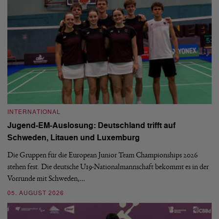
INTERNATIONAL
I
Jugend-EM-Auslosung: Deutschland trifft auf
B
Schweden, Litauen und Luxemburg
S
Die Gruppen für die European Junior Team Championships 2026
De
stehen fest. Die deutsche U19-Nationalmannschaft bekommt es in der
ve
Vorrunde mit Schweden,…
gr
05. AUGUST 2026
03