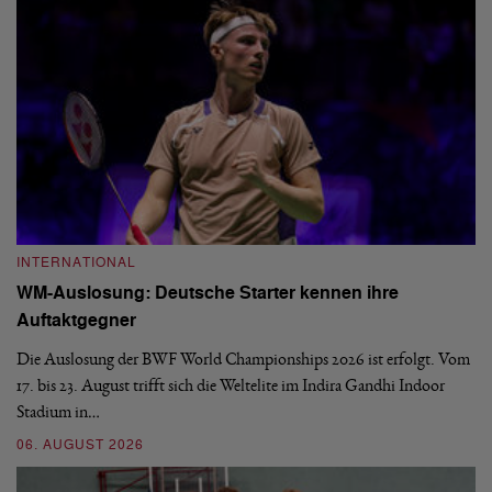
INTERNATIONAL
I
WM-Auslosung: Deutsche Starter kennen ihre
B
Auftaktgegner
U
d
Die Auslosung der BWF World Championships 2026 ist erfolgt. Vom
Hi
17. bis 23. August trifft sich die Weltelite im Indira Gandhi Indoor
de
Stadium in…
si
06. AUGUST 2026
30