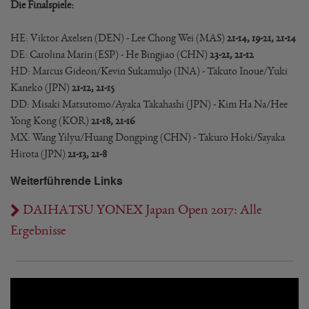
Die Finalspiele:
HE: Viktor Axelsen (DEN) - Lee Chong Wei (MAS)
21-14, 19-21, 21-14
DE: Carolina Marin (ESP) - He Bingjiao (CHN)
23-21, 21-12
HD: Marcus Gideon/Kevin Sukamuljo (INA) - Takuto Inoue/Yuki
Kaneko (JPN)
21-12, 21-15
DD: Misaki Matsutomo/Ayaka Takahashi (JPN) - Kim Ha Na/Hee
Yong Kong (KOR)
21-18, 21-16
MX: Wang Yilyu/Huang Dongping (CHN) - Takuro Hoki/Sayaka
Hirota (JPN)
21-13, 21-8
Weiterführende Links
DAIHATSU YONEX Japan Open 2017: Alle
Ergebnisse