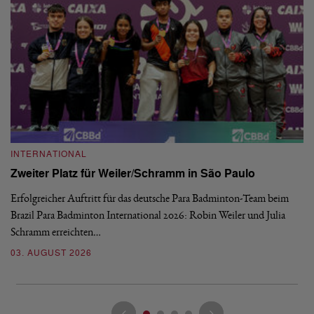
INTERNATIONAL
I
Zweiter Platz für Weiler/Schramm in São Paulo
D
Erfolgreicher Auftritt für das deutsche Para Badminton-Team beim
Di
Brazil Para Badminton International 2026: Robin Weiler und Julia
de
Schramm erreichten…
Gl
03. AUGUST 2026
28