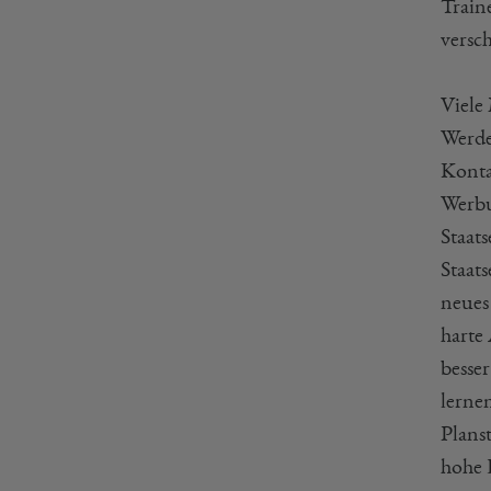
Traine
versc
Viele 
Werdeg
Konta
Werbu
Staat
Staats
neues
harte
besse
lerne
Plans
hohe 