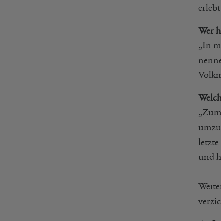
erleb
Wer ha
„In m
nenne
Volkm
Welche
„Zum 
umzug
letzt
und h
Weite
verzi