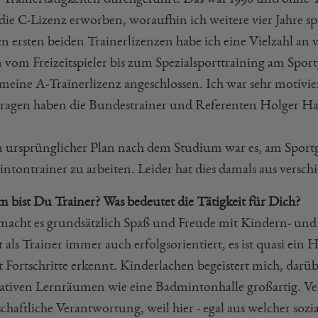
die C-Lizenz erworben, woraufhin ich weitere vier Jahre s
n ersten beiden Trainerlizenzen habe ich eine Vielzahl an 
n vom Freizeitspieler bis zum Spezialsporttraining am Spo
meine A-Trainerlizenz angeschlossen. Ich war sehr motiviert
tragen haben die Bundestrainer und Referenten Holger Ha
 ursprünglicher Plan nach dem Studium war es, am Sport
ntontrainer zu arbeiten. Leider hat dies damals aus versc
 bist Du Trainer? Was bedeutet die Tätigkeit für Dich?
macht es grundsätzlich Spaß und Freude mit Kindern- und 
t als Trainer immer auch erfolgsorientiert, es ist quasi e
t Fortschritte erkennt. Kinderlachen begeistert mich, darü
nativen Lernräumen wie eine Badmintonhalle großartig. Ve
schaftliche Verantwortung, weil hier - egal aus welcher so