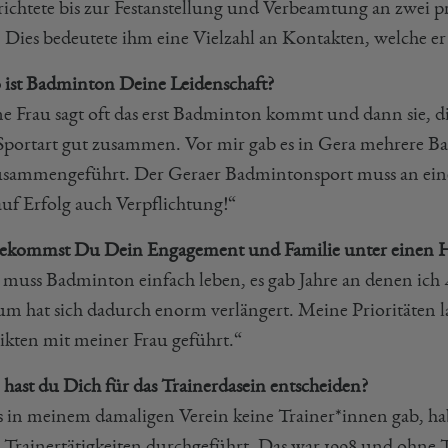
richtete bis zur Festanstellung und Verbeamtung an zwei 
. Dies bedeutete ihm eine Vielzahl an Kontakten, welche er 
 ist Badminton Deine Leidenschaft?
e Frau sagt oft das erst Badminton kommt und dann sie, di
 Sportart gut zusammen. Vor mir gab es in Gera mehrere B
zusammengeführt. Der Geraer Badmintonsport muss an ei
auf Erfolg auch Verpflichtung!“
ekommst Du Dein Engagement und Familie unter einen 
muss Badminton einfach leben, es gab Jahre an denen ich
um hat sich dadurch enorm verlängert. Meine Prioritäten l
ikten mit meiner Frau geführt.“
hast du Dich für das Trainerdasein entscheiden?
s in meinem damaligen Verein keine Trainer*innen gab, hab
 Trainertätigkeiten durchgeführt. Das war 1998 und ohne Tr