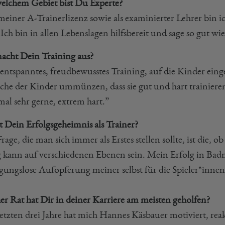
elchem Gebiet bist Du Experte?
meiner A-Trainerlizenz sowie als examinierter Lehrer bin ic
Ich bin in allen Lebenslagen hilfsbereit und sage so gut wi
acht Dein Training aus?
 entspanntes, freudbewusstes Training, auf die Kinder ein
he der Kinder ummünzen, dass sie gut und hart trainieren,
mal sehr gerne, extrem hart.”
t Dein Erfolgsgeheimnis als Trainer?
rage, die man sich immer als Erstes stellen sollte, ist die, o
g kann auf verschiedenen Ebenen sein. Mein Erfolg in Badm
gungslose Aufopferung meiner selbst für die Spieler*inne
er Rat hat Dir in deiner Karriere am meisten geholfen?
etzten drei Jahre hat mich Hannes Käsbauer motiviert, reak