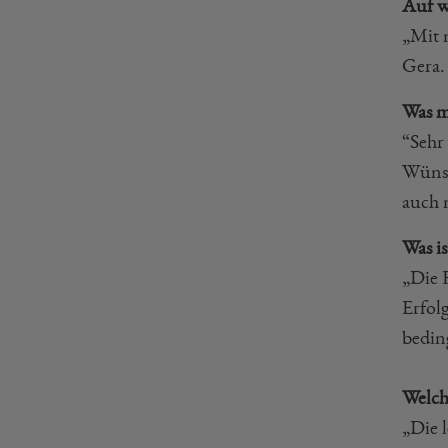
Auf w
„Mit 
Gera. 
Was m
“Sehr
Wünsc
auch 
Was is
„Die F
Erfol
bedin
Welch
„Die l