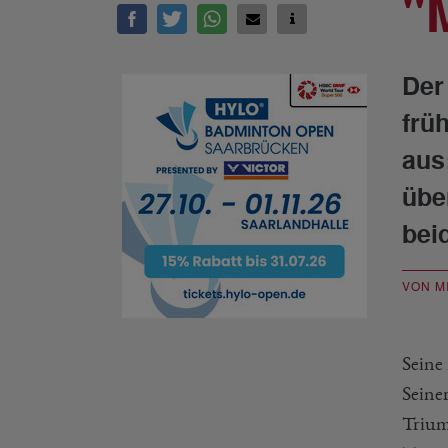
"
Der
frü
aus
übe
bei
VON M
Seine
Seine
Trium