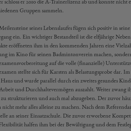
r schloss er 2010 die A-Trainerlizenz ab und konnte nicht e
hiedenen Gruppen sammeln.
Meilensteine seines Lebenslaufes fügen sich positiv in sei
ang ein. Ein wichtiger Bestandteil ist die elfjährige Nebe
kte eröffneten ihm in den kommenden Jahren eine Vielzah
ng im Kino für seinen Badmintonverein machen, sonder
sexamensvorbereitung auf die volle (finanzielle) Unterstütz
examen stellte sich für Karsten als Belastungsprobe dar. Im
 Haus und wurde parallel durch ein zweites gesundes Kind ge
 Arbeit und Durchhaltevermögen auszahlt. Weiter zwang i
r zu strukturieren und auch mal abzugeben. Der zuvor häu
n nicht mehr alles alleine zu machen. Nach dem Referendaria
telle an seiner Einsatzschule. Die zuvor erworbene Kompe
Flexibilität halfen ihm bei der Bewältigung und dem Fest