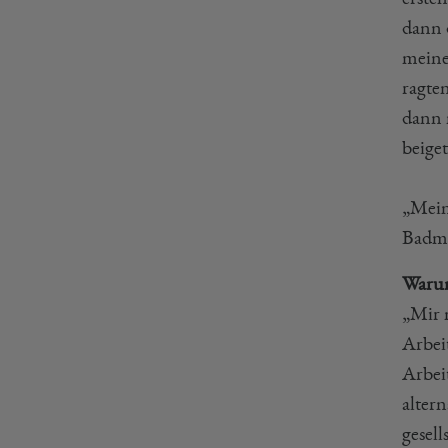
dann 
meine
ragte
dann 
beige
„Mein
Badmi
Warum
„Mir 
Arbei
Arbei
alter
gesell