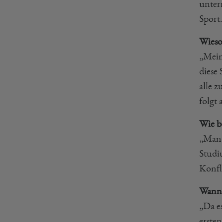
unter
Sport
Wieso
„Mein
diese
alle 
folgt 
Wie b
„Man 
Studi
Konfl
Wann 
„Da e
ersten