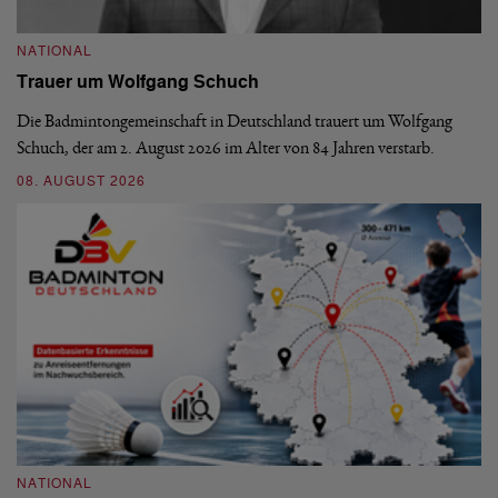
NATIONAL
N
Trauer um Wolfgang Schuch
D
b
Die Badmintongemeinschaft in Deutschland trauert um Wolfgang
Schuch, der am 2. August 2026 im Alter von 84 Jahren verstarb.
De
En
08. AUGUST 2026
be
09
NATIONAL