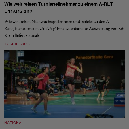
Wie weit reisen Turnierteilnehmer zu einem A-RLT
N
U11/U13 an?
S
Wie weit reisen Nachwuchsspielerinnen und -spieler zu den A-
Ranglistenturnieren U11/U13? Eine datenbasierte Auswertung von Edi
De
Klein liefert erstmals…
nä
ei
17. JULI 2026
09
NATIONAL