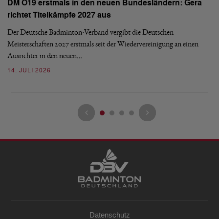
N
DM O19 erstmals in den neuen Bundesländern: Gera
E
richtet Titelkämpfe 2027 aus
Mi
Der Deutsche Badminton-Verband vergibt die Deutschen
Mo
Meisterschaften 2027 erstmals seit der Wiedervereinigung an einen
de
Ausrichter in den neuen…
08
14. JULI 2026
Datenschutz