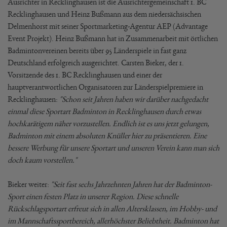
Ausrichter in Recklinghausen ist die Ausrichtergemeinschaft 1. BC
Recklinghausen und Heinz Bußmann aus dem niedersächsischen
Delmenhorst mit seiner Sportmarketing-Agentur AEP (Advantage
Event Projekt). Heinz Bußmann hat in Zusammenarbeit mit örtlichen
Badmintonvereinen bereits über 95 Länderspiele in fast ganz
Deutschland erfolgreich ausgerichtet. Carsten Bieker, der 1.
Vorsitzende des 1. BC Recklinghausen und einer der
hauptverantwortlichen Organisatoren zur Länderspielpremiere in
Recklinghausen:
"Schon seit Jahren haben wir darüber nachgedacht
einmal diese Sportart Badminton in Recklinghausen durch etwas
hochkarätigem näher vorzustellen. Endlich ist es uns jetzt gelungen,
Badminton mit einem absoluten Knüller hier zu präsentieren. Eine
bessere Werbung für unsere Sportart und unseren Verein kann man sich
doch kaum vorstellen."
Bieker weiter:
"Seit fast sechs Jahrzehnten Jahren hat der Badminton-
Sport einen festen Platz in unserer Region. Diese schnelle
Rückschlagsportart erfreut sich in allen Altersklassen, im Hobby- und
im Mannschaftssportbereich, allerhöchster Beliebtheit. Badminton hat