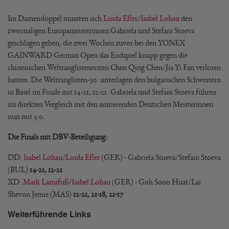
Im Damendoppel mussten sich
Linda Efler
/
Isabel Lohau
den
zweimaligen Europameisterinnen Gabriela und Stefani Stoeva
geschlagen geben, die zwei Wochen zuvor bei den YONEX
GAINWARD German Open das Endspiel knapp gegen die
chinesischen Weltranglistenersten Chen Qing Chen/Jia Yi Fan verloren
hatten: Die Weltranglisten-30. unterlagen den bulgarischen Schwestern
in Basel im Finale mit 14-21, 12-21. Gabriela und Stefani Stoeva führen
im direkten Vergleich mit den amtierenden Deutschen Meisterinnen
nun mit 3:0.
Die Finals mit DBV-Beteiligung:
DD:
Isabel Lohau
/
Linda Efler
(GER) - Gabriela Stoeva/Stefani Stoeva
(BUL)
14-21, 12-21
XD:
Mark Lamsfuß
/
Isabel Lohau
(GER) - Goh Soon Huat/Lai
Shevon Jemie (MAS)
12-21, 21-18, 21-17
Weiterführende Links