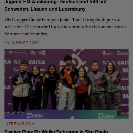
Jugend-EM-Auslosung: Deutschland trifft auf
B
Schweden, Litauen und Luxemburg
S
Die Gruppen für die European Junior Team Championships 2026
De
stehen fest. Die deutsche U19-Nationalmannschaft bekommt es in der
ve
Vorrunde mit Schweden,…
gr
05. AUGUST 2026
03
INTERNATIONAL
I
Zweiter Platz für Weiler/Schramm in São Paulo
D