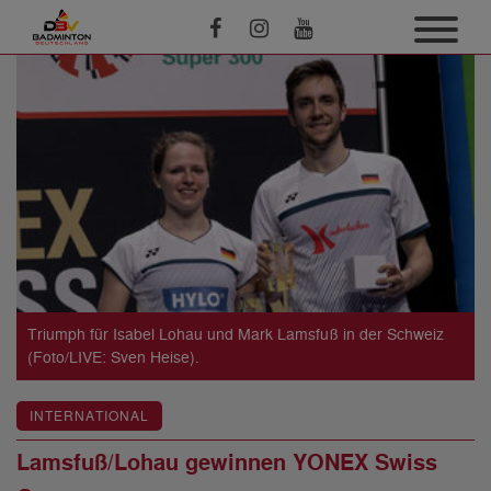
Triumph für Isabel Lohau und Mark Lamsfuß in der Schweiz
(Foto/LIVE: Sven Heise).
INTERNATIONAL
Lamsfuß/Lohau gewinnen YONEX Swiss