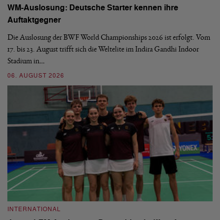
WM-Auslosung: Deutsche Starter kennen ihre
B
Auftaktgegner
U
d
Die Auslosung der BWF World Championships 2026 ist erfolgt. Vom
Hi
17. bis 23. August trifft sich die Weltelite im Indira Gandhi Indoor
de
Stadium in…
si
06. AUGUST 2026
30
INTERNATIONAL
I