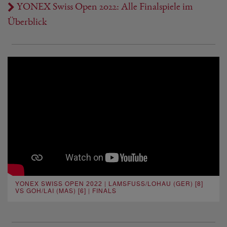
YONEX Swiss Open 2022: Alle Finalspiele im
Überblick
YONEX SWISS OPEN 2022 | LAMSFUSS/LOHAU (GER) [8]
VS GOH/LAI (MAS) [6] | FINALS