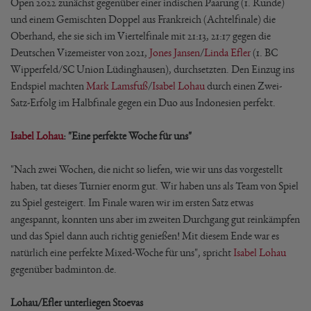
Open 2022 zunächst gegenüber einer indischen Paarung (1. Runde)
und einem Gemischten Doppel aus Frankreich (Achtelfinale) die
Oberhand, ehe sie sich im Viertelfinale mit 21:13, 21:17 gegen die
Deutschen Vizemeister von 2021,
Jones Jansen
/
Linda Efler
(1. BC
Wipperfeld/SC Union Lüdinghausen), durchsetzten. Den Einzug ins
Endspiel machten
Mark Lamsfuß
/
Isabel Lohau
durch einen Zwei-
Satz-Erfolg im Halbfinale gegen ein Duo aus Indonesien perfekt.
Isabel Lohau
: "Eine perfekte Woche für uns"
"Nach zwei Wochen, die nicht so liefen, wie wir uns das vorgestellt
haben, tat dieses Turnier enorm gut. Wir haben uns als Team von Spiel
zu Spiel gesteigert. Im Finale waren wir im ersten Satz etwas
angespannt, konnten uns aber im zweiten Durchgang gut reinkämpfen
und das Spiel dann auch richtig genießen! Mit diesem Ende war es
natürlich eine perfekte Mixed-Woche für uns", spricht
Isabel Lohau
gegenüber badminton.de.
Lohau/Efler unterliegen Stoevas