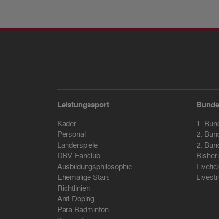
Leistungssport
Bunde
Kader
1. Bun
Personal
2. Bun
Länderspiele
2. Bun
DBV-Fanclub
Bisher
Ausbildungsphilosophie
Livetic
Ehemalige Stars
Livest
Richtlinien
Anti-Doping
Para Badminton