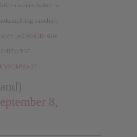
Nationalmannschaften in
ettkampf-Tag simuliert.
/t.co/ZYLytCWhOR
. Alle
o/6ofl7upTG5
.
om/UVFQkPKw37
and)
eptember 8,