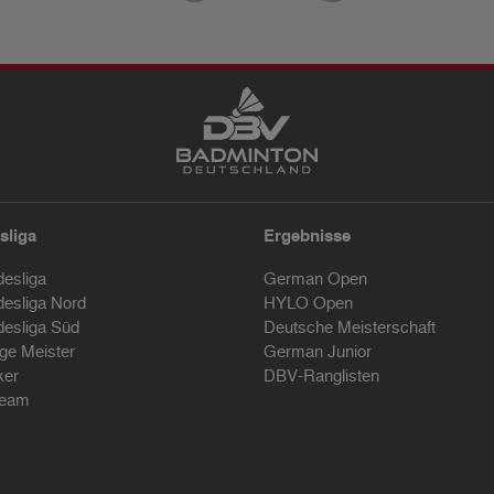
sliga
Ergebnisse
desliga
German Open
desliga Nord
HYLO Open
desliga Süd
Deutsche Meisterschaft
ige Meister
German Junior
ker
DBV-Ranglisten
ream