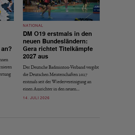
NATIONAL
DM O19 erstmals in den
NATIONAL
neuen Bundesländern:
DBV tritt d
 an?
Gera richtet Titelkämpfe
Internat gG
2027 aus
innen
Der DBV ist nach 
rnieren
Der Deutsche Badminton-Verband vergibt
Entscheidungsproze
ertung
die Deutschen Meisterschaften 2027
gGmbH beigetreten
erstmals seit der Wiedervereinigung an
09. JULI 2026
einen Ausrichter in den neuen…
14. JULI 2026