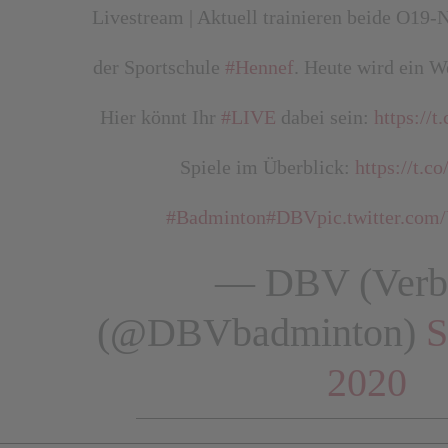
Livestream | Aktuell trainieren beide O19-
der Sportschule
#Hennef
. Heute wird ein W
Hier könnt Ihr
#LIVE
dabei sein:
https:/
Spiele im Überblick:
https://t.c
#Badminton
#DBV
pic.twitter.c
— DBV (Verb
(@DBVbadminton)
S
2020