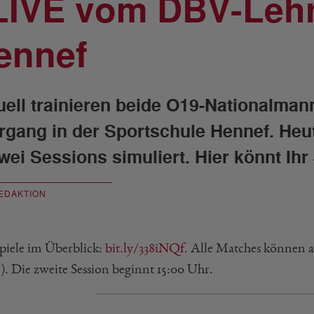
LIVE vom DBV-Leh
ennef
uell trainieren beide O19-Nationalman
rgang in der Sportschule Hennef. Heu
zwei Sessions simuliert. Hier könnt Ihr
EDAKTION
Spiele im Überblick:
bit.ly/338iNQf
. Alle Matches können a
). Die zweite Session beginnt 15:00 Uhr.