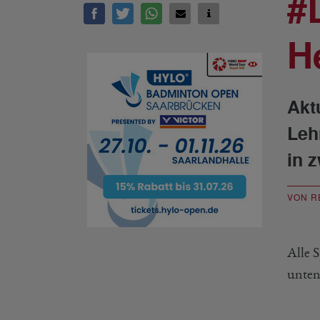
#
H
Akt
Leh
in 
VON R
Alle 
unten