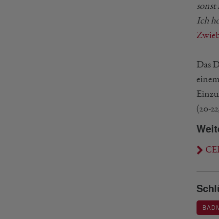
sonst
Ich h
Zwieb
Das D
einem
Einzu
(20-2
Weit
CEL
Schl
BAD