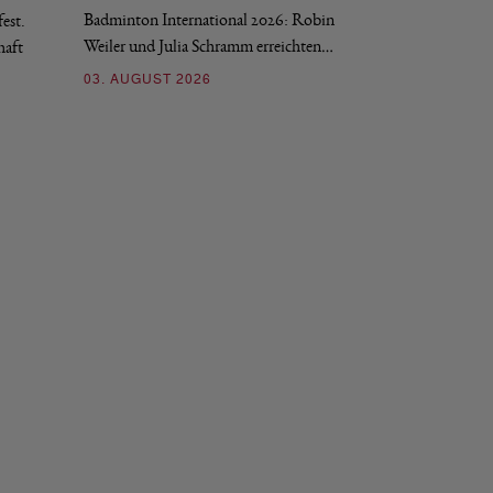
Badminton International 2026: Robin
est.
Salerno sicherte sic
Weiler und Julia Schramm erreichten…
haft
30. JULI 2026
03. AUGUST 2026