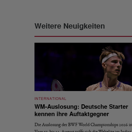
Weitere Neuigkeiten
INTERNATIONAL
WM-Auslosung: Deutsche Starter
kennen ihre Auftaktgegner
Die Auslosung der BWF World Championships 2026 ist 
Vom 17. bis 23. August trifft sich die Weltelite im Indir