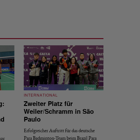
INTERNATIONAL
g:
Zweiter Platz für
INTERNATIONAL
Weiler/Schramm in São
Bronze für 
nd
Paulo
den Europea
Erfolgreicher Auftritt für das deutsche
Historischer Erfol
Para Badminton-Team beim Brazil Para
ior
Bei den European U