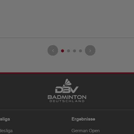
sliga
Ergebnisse
desliga
German Open