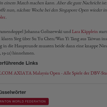
 in einem Match machen kann. Aber die gute Nachricht ist
offe nun, nächste Woche bei den Singapore Open wieder i
ler
.
amendoppel Johanna Goliszewski und
Lara Käpplein
star
 klaren Sieg über Su Yu Chen/Wan Yi Tang aus Taiwan ins
g in die Hauptrunde mussten beide dann eine knappe Nied
2, 19-21) hinnehmen.
erführende Links
COM AXIATA Malaysia Open - Alle Spiele der DBV-Sta
üsselwörter
MINTON WORLD FEDERATION