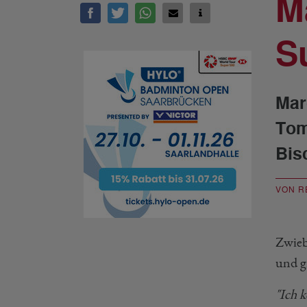
M
S
Mar
Tom
Bis
VON R
Zwieb
und g
"Ich k