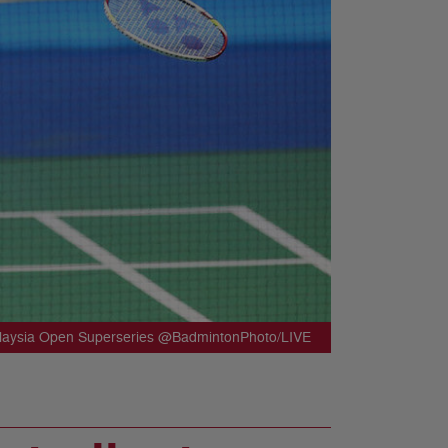
alaysia Open Superseries @BadmintonPhoto/LIVE