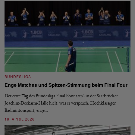
B
BUNDESLIGA
1.
Enge Matches und Spitzen-Stimmung beim Final Four
De
Wo
Der erste Tag des Bundesliga Final Four 2026 in der Saarbrücker
si
Joachim-Deckarm-Halle hielt, was er versprach: Hochklassiger
Badmintonsport, enge…
2
18. APRIL 2026