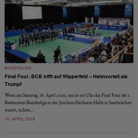
B
BUNDESLIGA
Wi
Final Four: BCB trifft auf Wipperfeld – Heimvorteil als
Es
Trumpf
Bl
de
Wenn am Samstag, 18. April 2026, um 16:00 Uhr das Final Four der 1.
Badminton Bundesliga in der Joachim-Deckarm-Halle in Saarbrücken
2
startet, richtet…
16. APRIL 2026