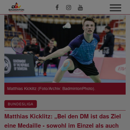
Matthias Kicklitz (Foto/Archiv: BadmintonPhoto).
BUNDESLIGA
Matthias Kicklitz: „Bei den DM ist das Ziel
eine Medaille - sowohl im Einzel als auch