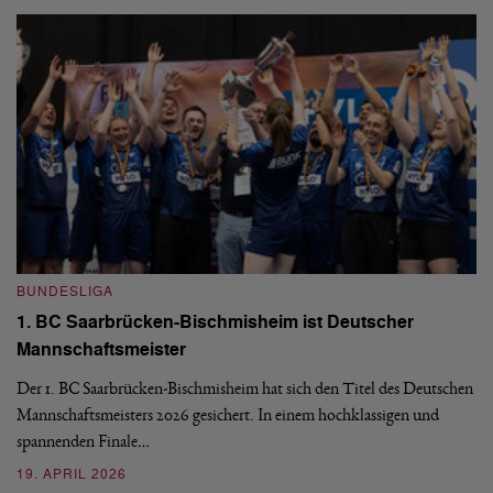
BUNDESLIGA
B
1. BC Saarbrücken-Bischmisheim ist Deutscher
Fi
Mannschaftsmeister
aus
We
d
Ba
Der 1. BC Saarbrücken-Bischmisheim hat sich den Titel des Deutschen
st
Mannschaftsmeisters 2026 gesichert. In einem hochklassigen und
spannenden Finale…
16
19. APRIL 2026