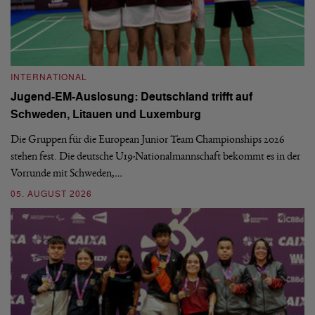
INTERNATIONAL
I
Jugend-EM-Auslosung: Deutschland trifft auf
B
Schweden, Litauen und Luxemburg
S
Die Gruppen für die European Junior Team Championships 2026
De
stehen fest. Die deutsche U19-Nationalmannschaft bekommt es in der
ve
Vorrunde mit Schweden,…
gr
05. AUGUST 2026
03