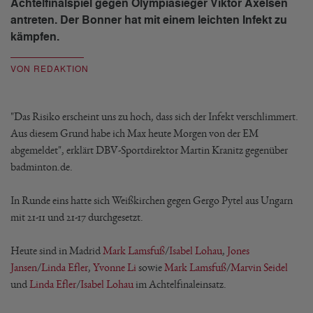
Achtelfinalspiel gegen Olympiasieger Viktor Axelsen
antreten. Der Bonner hat mit einem leichten Infekt zu
kämpfen.
VON REDAKTION
"Das Risiko erscheint uns zu hoch, dass sich der Infekt verschlimmert.
Aus diesem Grund habe ich Max heute Morgen von der EM
abgemeldet", erklärt DBV-Sportdirektor Martin Kranitz gegenüber
badminton.de.
In Runde eins hatte sich Weißkirchen gegen Gergo Pytel aus Ungarn
mit 21-11 und 21-17 durchgesetzt.
Heute sind in Madrid
Mark Lamsfuß
/
Isabel Lohau
,
Jones
Jansen
/
Linda Efler
,
Yvonne Li
sowie
Mark Lamsfuß
/
Marvin Seidel
und
Linda Efler
/
Isabel Lohau
im Achtelfinaleinsatz.