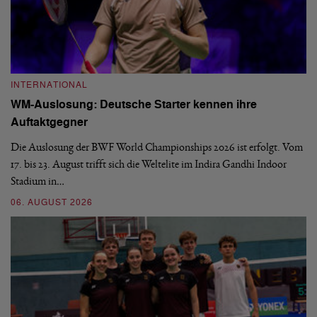
INTERNATIONAL
I
WM-Auslosung: Deutsche Starter kennen ihre
B
Auftaktgegner
U
d
Die Auslosung der BWF World Championships 2026 ist erfolgt. Vom
Hi
17. bis 23. August trifft sich die Weltelite im Indira Gandhi Indoor
de
Stadium in…
si
06. AUGUST 2026
30