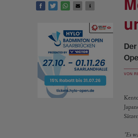
M
u
Der
Ope
VON R
Kento
Japan
Sätzen
"Es w