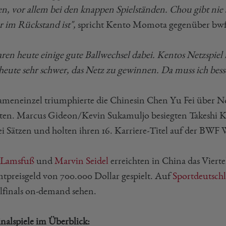
en, vor allem bei den knappen Spielständen. Chou gibt nie
er im Rückstand ist",
spricht Kento Momota gegenüber bw
aren heute einige gute Ballwechsel dabei. Kentos Netzspiel 
heute sehr schwer, das Netz zu gewinnen. Da muss ich bes
meneinzel triumphierte die Chinesin Chen Yu Fei über N
en. Marcus Gideon/Kevin Sukamuljo besiegten Takeshi K
ei Sätzen und holten ihren 16. Karriere-Titel auf der BWF 
 Lamsfuß
und
Marvin Seidel
erreichten in China das Viert
tpreisgeld von 700.000 Dollar gespielt. Auf
Sportdeutsch
lfinals on-demand sehen.
inalspiele im Überblick: