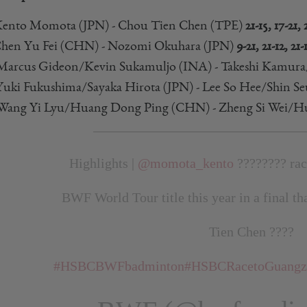
ento Momota (JPN) - Chou Tien Chen (TPE)
21-15, 17-21, 
hen Yu Fei (CHN) - Nozomi Okuhara (JPN)
9-21, 21-12, 21-
arcus Gideon/Kevin Sukamuljo (INA) - Takeshi Kamur
uki Fukushima/Sayaka Hirota (JPN) - Lee So Hee/Shin 
ang Yi Lyu/Huang Dong Ping (CHN) - Zheng Si Wei/H
Highlights |
@momota_kento
???????? rac
BWF World Tour title this year in a final tha
Tien Chen ????
#HSBCBWFbadminton
#HSBCRacetoGuangz