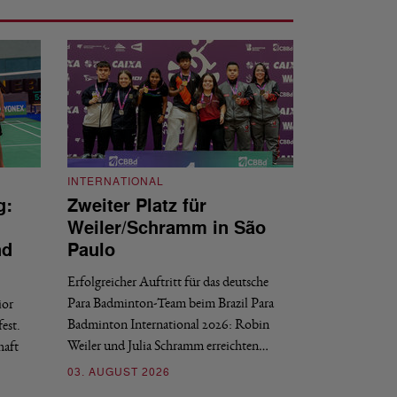
INTERNATIONAL
g:
Zweiter Platz für
INTERNATIONAL
Weiler/Schramm in São
Bronze für 
nd
Paulo
den Europea
Erfolgreicher Auftritt für das deutsche
Historischer Erfol
Para Badminton-Team beim Brazil Para
ior
Bei den European U
Badminton International 2026: Robin
est.
Salerno sicherte sic
Weiler und Julia Schramm erreichten…
haft
30. JULI 2026
03. AUGUST 2026