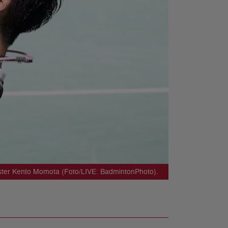
ster Kento Momota (Foto/LIVE: BadmintonPhoto).