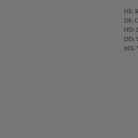
HE: K
DE: C
HD: M
DD: Y
MX: W