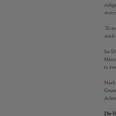
zuleg
weit 
"Es w
mich 
Im Da
Minut
in zw
Mark
Gesam
Achte
Die F