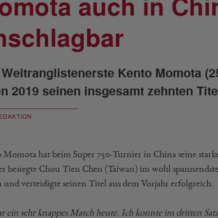
omota auch in Chi
nschlagbar
 Weltranglistenerste Kento Momota (2
n 2019 seinen insgesamt zehnten Tite
EDAKTION
 Momota hat beim Super 750-Turnier in China seine starke
er besiegte Chou Tien Chen (Taiwan) im wohl spannendsten
 und verteidigte seinen Titel aus dem Vorjahr erfolgreich.
ar ein sehr knappes Match heute. Ich konnte im dritten Sa