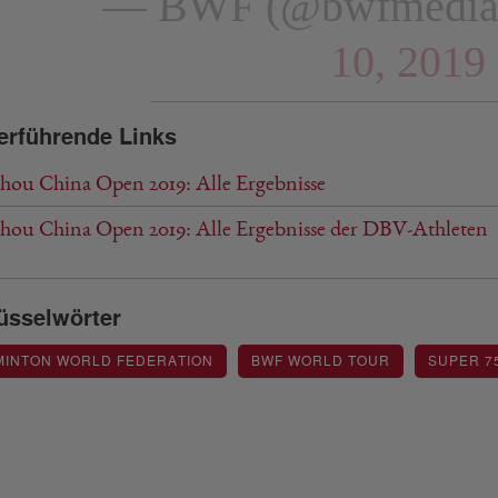
— BWF (@bwfmedi
10, 2019
erführende Links
hou China Open 2019: Alle Ergebnisse
hou China Open 2019: Alle Ergebnisse der DBV-Athleten
üsselwörter
MINTON WORLD FEDERATION
BWF WORLD TOUR
SUPER 7