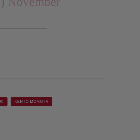
a)
November
50
KENTO MOMOTA