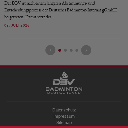
Bu
Der DBV ist nach einem längeren Abstimmungs- und
Entscheidungsprozess der Deutsches Badminton-Internat gGmbH
07
beigetreten. Damit setzt der…
09. JULI 2026
Datenschutz
Impressum
Sitemap