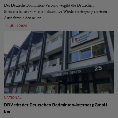
de
Der Deutsche Badminton-Verband vergibt die Deutschen
Meisterschaften 2027 erstmals seit der Wiedervereinigung an einen
08
Ausrichter in den neuen…
14. JULI 2026
N
S
NATIONAL
H
DBV tritt der Deutsches Badminton-Internat gGmbH
De
bei
Ze