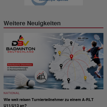
Weitere Neuigkeiten
NATIONAL
N
Wie weit reisen Turnierteilnehmer zu einem A-RLT
S
U11/U13 an?