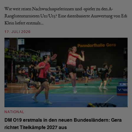
De
nä
Wie weit reisen Nachwuchsspielerinnen und -spieler zu den A-
ei
-
Ranglistenturnieren U11/U13? Eine datenbasierte Auswertung von Edi
Klein liefert erstmals…
09
17. JULI 2026
N
NATIONAL
E
DM O19 erstmals in den neuen Bundesländern: Gera
Mi
richtet Titelkämpfe 2027 aus
Mo