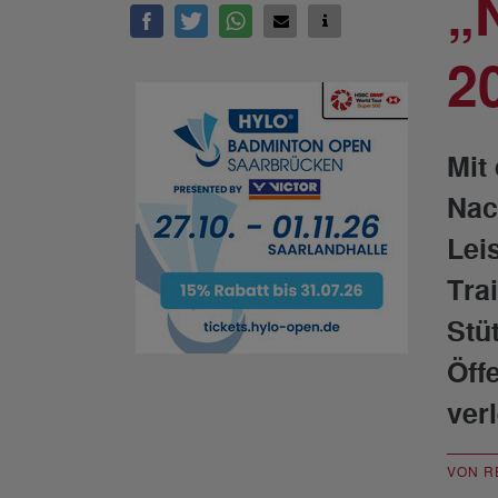
„
2
Mit
Nac
Lei
Tra
Stü
Öff
ver
VON R