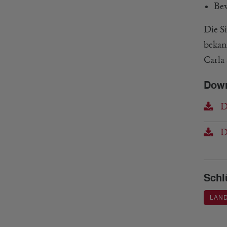
Bew
Die S
bekan
Carla 
Dow
DB
DB
Schl
LAN