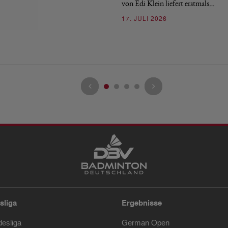
von Edi Klein liefert erstmals…
17. JULI 2026
sliga
Ergebnisse
desliga
German Open