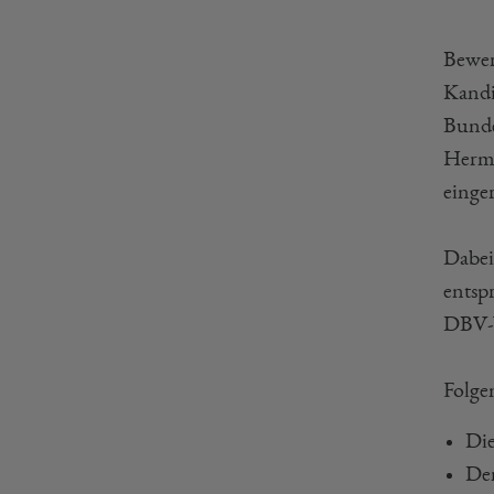
Bewer
Kandi
Bunde
Herma
einge
Dabei
entsp
DBV-W
Folge
Die
Der