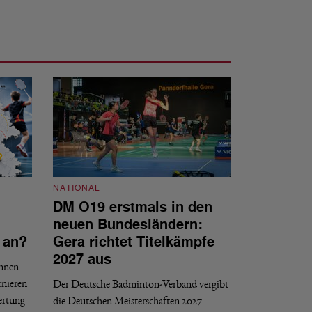
NATIONAL
DM O19 erstmals in den
NATIONAL
neuen Bundesländern:
DBV tritt d
 an?
Gera richtet Titelkämpfe
Internat gG
2027 aus
innen
Der DBV ist nach 
rnieren
Der Deutsche Badminton-Verband vergibt
Entscheidungsproze
ertung
die Deutschen Meisterschaften 2027
gGmbH beigetreten