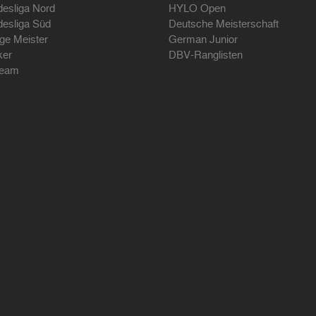
desliga Nord
HYLO Open
desliga Süd
Deutsche Meisterschaft
ige Meister
German Junior
ker
DBV-Ranglisten
ream