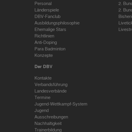
Personal
2. Bun
Länderspiele
2. Bun
DBV-Fanclub
Bisher
Ausbildungsphilosophie
Livetic
Ehemalige Stars
Livest
Richtlinien
Anti-Doping
Para Badminton
Konzepte
Der DBV
Kontakte
Verbandsführung
Landesverbände
Termine
Jugend-Wettkampf-System
Jugend
Ausschreibungen
Nachhaltigkeit
Trainerbildung