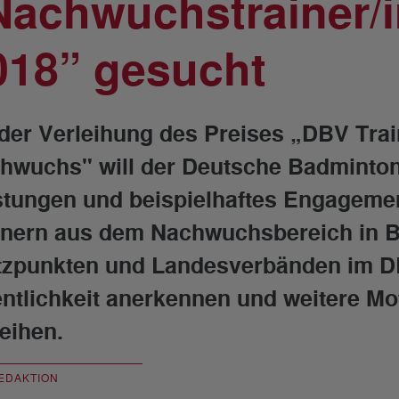
Nachwuchstrainer/i
018” gesucht
 der Verleihung des Preises „DBV Trai
hwuchs" will der Deutsche Badminto
stungen und beispielhaftes Engageme
inern aus dem Nachwuchsbereich in B
tzpunkten und Landesverbänden im D
entlichkeit anerkennen und weitere Moti
leihen.
EDAKTION